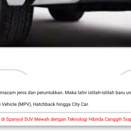
i macam jenis dan peruntukkan. Maka lahir istilah-istilah baru u
e Vehicle (MPV), Hatchback hingga City Car.
an di Spanyol SUV Mewah dengan Teknologi Hibrida Canggih S