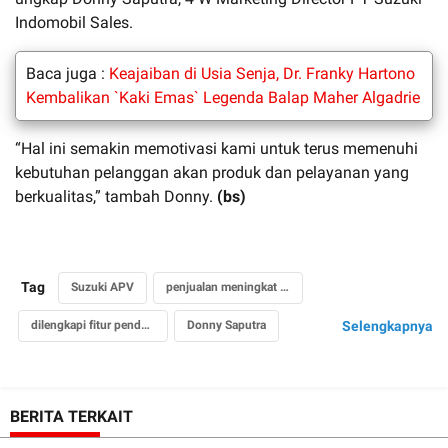
Indomobil Sales.
Baca juga :
Keajaiban di Usia Senja, Dr. Franky Hartono
Kembalikan `Kaki Emas` Legenda Balap Maher Algadrie
“Hal ini semakin memotivasi kami untuk terus memenuhi
kebutuhan pelanggan akan produk dan pelayanan yang
berkualitas,” tambah Donny.
(bs)
Tag
Suzuki APV
penjualan meningkat untuk ambulans
dilengkapi fitur pendukung
Donny Saputra
Selengkapnya
PT Suzuki Indomobil Sales
covid19
BERITA TERKAIT