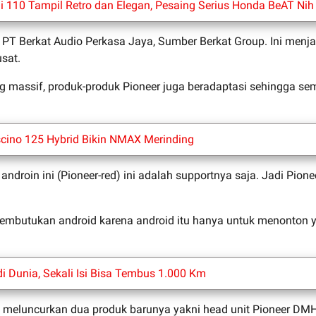
i 110 Tampil Retro dan Elegan, Pesaing Serius Honda BeAT Nih
da PT Berkat Audio Perkasa Jaya, Sumber Berkat Group. Ini men
usat.
ng massif, produk-produk Pioneer juga beradaptasi sehingga 
ino 125 Hybrid Bikin NMAX Merinding
 androin ini (Pioneer-red) ini adalah supportnya saja. Jadi Pi
embutukan android karena android itu hanya untuk menonton yo
di Dunia, Sekali Isi Bisa Tembus 1.000 Km
a meluncurkan dua produk barunya yakni head unit Pioneer D