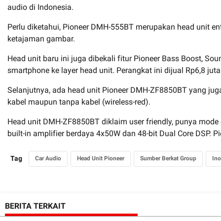
audio di Indonesia.
Perlu diketahui, Pioneer DMH-555BT merupakan head unit entr
ketajaman gambar.
Head unit baru ini juga dibekali fitur Pioneer Bass Boost, 
smartphone ke layer head unit. Perangkat ini dijual Rp6,8 juta
Selanjutnya, ada head unit Pioneer DMH-ZF8850BT yang juga 
kabel maupun tanpa kabel (wireless-red).
Head unit DMH-ZF8850BT diklaim user friendly, punya mode dar
built-in amplifier berdaya 4x50W dan 48-bit Dual Core DSP.
Tag
Car Audio
Head Unit Pioneer
Sumber Berkat Group
Ino
BERITA TERKAIT