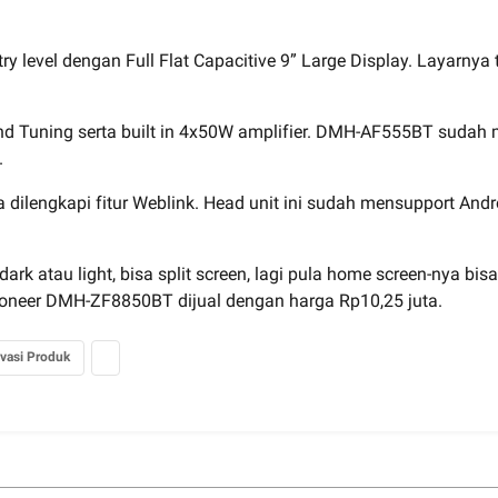
y level dengan Full Flat Capacitive 9” Large Display. Layarny
Sound Tuning serta built in 4x50W amplifier. DMH-AF555BT suda
.
dilengkapi fitur Weblink. Head unit ini sudah mensupport And
k atau light, bisa split screen, lagi pula home screen-nya bisa
 Pioneer DMH-ZF8850BT dijual dengan harga Rp10,25 juta.
vasi Produk