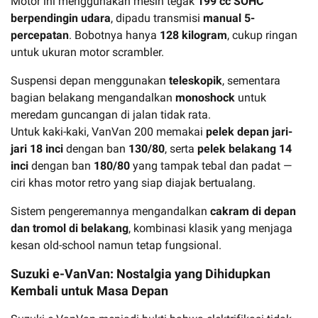
Motor ini menggunakan mesin tegak
199 cc SOHC
berpendingin udara
, dipadu transmisi
manual 5-
percepatan
. Bobotnya hanya
128 kilogram
, cukup ringan
untuk ukuran motor scrambler.
Suspensi depan menggunakan
teleskopik
, sementara
bagian belakang mengandalkan
monoshock
untuk
meredam guncangan di jalan tidak rata.
Untuk kaki-kaki, VanVan 200 memakai
pelek depan jari-
jari 18 inci
dengan ban
130/80
, serta
pelek belakang 14
inci
dengan ban
180/80
yang tampak tebal dan padat —
ciri khas motor retro yang siap diajak bertualang.
Sistem pengeremannya mengandalkan
cakram di depan
dan tromol di belakang
, kombinasi klasik yang menjaga
kesan old-school namun tetap fungsional.
Suzuki e-VanVan: Nostalgia yang Dihidupkan
Kembali untuk Masa Depan