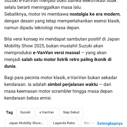
Suzuki e-VanVan menjadi bukti bahwa elektrifikasi tidak
selalu berarti meninggalkan masa lalu.
Sebaliknya, motor ini membawa
nostalgia ke era modern
,
dengan desain yang tetap mempertahankan esensi klasik,
namun dipadu teknologi masa depan.
Bila versi konsep ini mendapat sambutan positif di Japan
Mobility Show 2025, bukan mustahil Suzuki akan
memproduksi
e-VanVan versi massal
— yang akan
menjadi
salah satu motor listrik retro paling ikonik di
dunia
.
Bagi para pecinta motor klasik, e-VanVan bukan sekadar
kendaraan. Ia adalah
simbol perjalanan waktu
— dari
masa keemasan motor scrambler hingga masa depan
kendaraan bebas emisi.
Tag
Suzuki
e VanVan
Siap Debut
Japan Mobility Show 2025
Legenda Retro
Kini Jadi Motor Listrik
Selengkapnya