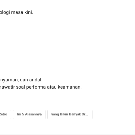
logi masa kini.
, nyaman, dan andal.
 khawatir soal performa atau keamanan.
Retro
Ini 5 Alasannya
yang Bikin Banyak Orang Ikut Kepincut