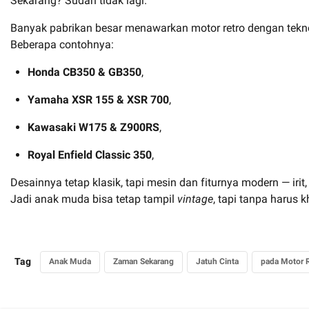
Sekarang? Sudah tidak lagi.
Banyak pabrikan besar menawarkan motor retro dengan tekno
Beberapa contohnya:
Honda CB350 & GB350
,
Yamaha XSR 155 & XSR 700
,
Kawasaki W175 & Z900RS
,
Royal Enfield Classic 350
,
Desainnya tetap klasik, tapi mesin dan fiturnya modern — irit
Jadi anak muda bisa tetap tampil
vintage
, tapi tanpa harus
Tag
Anak Muda
Zaman Sekarang
Jatuh Cinta
pada Motor 