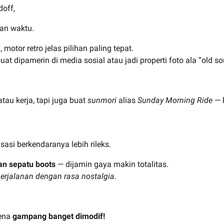
doff,
an waktu.
otor retro jelas pilihan paling tepat.
at dipamerin di media sosial atau jadi properti foto ala “old so
au kerja, tapi juga buat
sunmori
alias
Sunday Morning Ride
— k
sasi berkendaranya lebih rileks.
dan sepatu boots
— dijamin gaya makin totalitas.
erjalanan dengan rasa nostalgia.
rena
gampang banget dimodif!