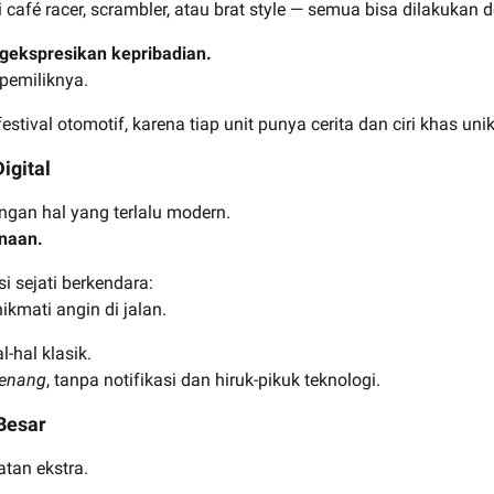
 café racer, scrambler, atau brat style — semua bisa dilakukan
gekspresikan kepribadian.
pemiliknya.
stival otomotif, karena tiap unit punya cerita dan ciri khas unik
igital
ngan hal yang terlalu modern.
naan.
i sejati berkendara:
kmati angin di jalan.
hal klasik.
tenang
, tanpa notifikasi dan hiruk-pikuk teknologi.
Besar
atan ekstra.