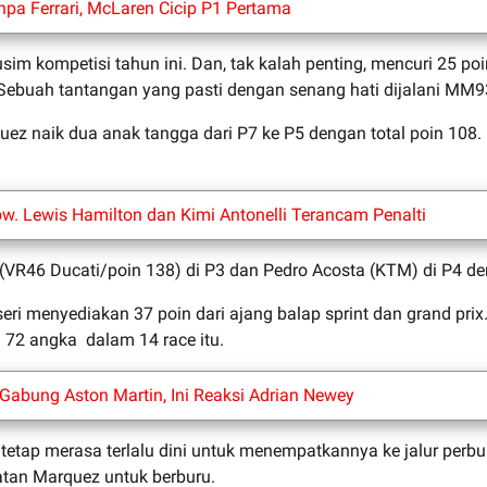
pa Ferrari, McLaren Cicip P1 Pertama
 kompetisi tahun ini. Dan, tak kalah penting, mencuri 25 poin
ebuah tantangan yang pasti dengan senang hati dijalani MM9
uez naik dua anak tangga dari P7 ke P5 dengan total poin 108
ow. Lewis Hamilton dan Kimi Antonelli Terancam Penalti
(VR46 Ducati/poin 138) di P3 dan Pedro Acosta (KTM) di P4 de
i menyediakan 37 poin dari ajang balap sprint dan grand prix. 
72 angka dalam 14 race itu.
 Gabung Aston Martin, Ini Reaksi Adrian Newey
etap merasa terlalu dini untuk menempatkannya ke jalur perbu
atan Marquez untuk berburu.