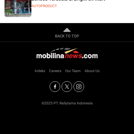
AUTOPRODUCT
BACK TO TOP
Indeks
Careers
Our Team
About Us
©2025 PT. Rallytama Indonesia