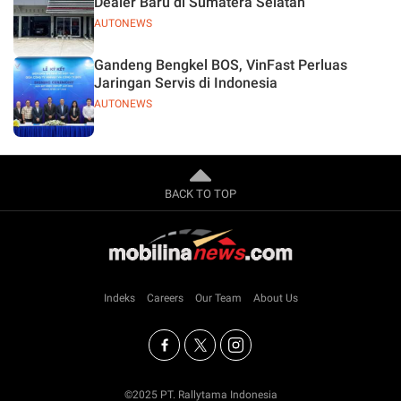
Dealer Baru di Sumatera Selatan
AUTONEWS
Gandeng Bengkel BOS, VinFast Perluas
Jaringan Servis di Indonesia
AUTONEWS
BACK TO TOP
Indeks
Careers
Our Team
About Us
©2025 PT. Rallytama Indonesia