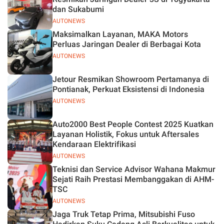
dan Sukabumi
AUTONEWS
Maksimalkan Layanan, MAKA Motors
Perluas Jaringan Dealer di Berbagai Kota
AUTONEWS
Jetour Resmikan Showroom Pertamanya di
Pontianak, Perkuat Eksistensi di Indonesia
AUTONEWS
Auto2000 Best People Contest 2025 Kuatkan
Layanan Holistik, Fokus untuk Aftersales
Kendaraan Elektrifikasi
AUTONEWS
Teknisi dan Service Advisor Wahana Makmur
Sejati Raih Prestasi Membanggakan di AHM-
TSC
AUTONEWS
Jaga Truk Tetap Prima, Mitsubishi Fuso