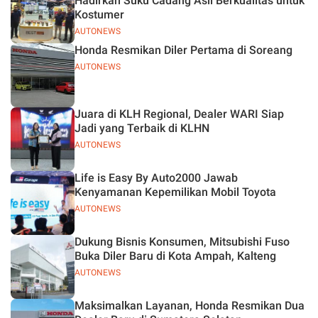
Hadirkan Suku Cadang Asli Berkualitas untuk
Kostumer
AUTONEWS
Honda Resmikan Diler Pertama di Soreang
AUTONEWS
Juara di KLH Regional, Dealer WARI Siap
Jadi yang Terbaik di KLHN
AUTONEWS
Life is Easy By Auto2000 Jawab
Kenyamanan Kepemilikan Mobil Toyota
AUTONEWS
Dukung Bisnis Konsumen, Mitsubishi Fuso
Buka Diler Baru di Kota Ampah, Kalteng
AUTONEWS
Maksimalkan Layanan, Honda Resmikan Dua