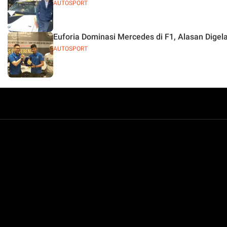
AUTOSPORT
Euforia Dominasi Mercedes di F1, Alasan Dige
AUTOSPORT