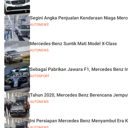
Segini Angka Penjualan Kendaraan Niaga Merc
AUTONEWS
Mercedes-Benz Suntik Mati Model X-Class
AUTONEWS
Sebagai Pabrikan Jawara F1, Mercedes Benz I
AUTOSPORT
Tahun 2020, Mercedes Benz Berencana Jemput
AUTONEWS
Ini Persiapan Mercedes Benz Menyambut Era Ke
AUTONEWS