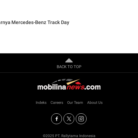
larnya Mercedes-Benz Track Day
BACK TO TOP
Indeks
Careers
Our Team
About Us
©2025 PT. Rallytama Indonesia