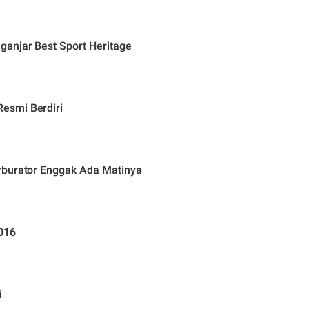
anjar Best Sport Heritage
esmi Berdiri
rburator Enggak Ada Matinya
016
i