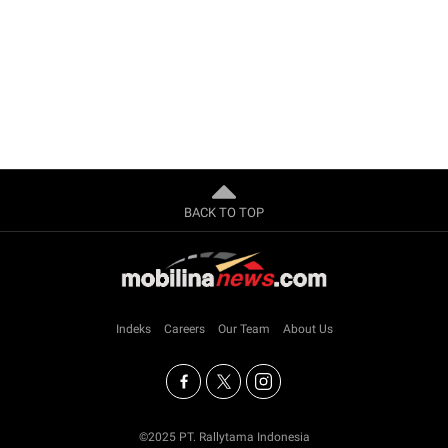
BACK TO TOP
Indeks
Careers
Our Team
About Us
©2025 PT. Rallytama Indonesia