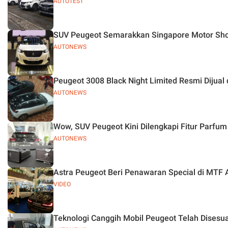
AUTOTEST
SUV Peugeot Semarakkan Singapore Motor Sh
AUTONEWS
Peugeot 3008 Black Night Limited Resmi Dijual 
AUTONEWS
Wow, SUV Peugeot Kini Dilengkapi Fitur Parfum
AUTONEWS
Astra Peugeot Beri Penawaran Special di MTF 
VIDEO
Teknologi Canggih Mobil Peugeot Telah Disesua