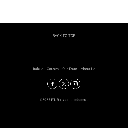
BACK TO TOP
Indeks
Careers
Our Team
About Us
©2025 PT. Rallytama Indonesia