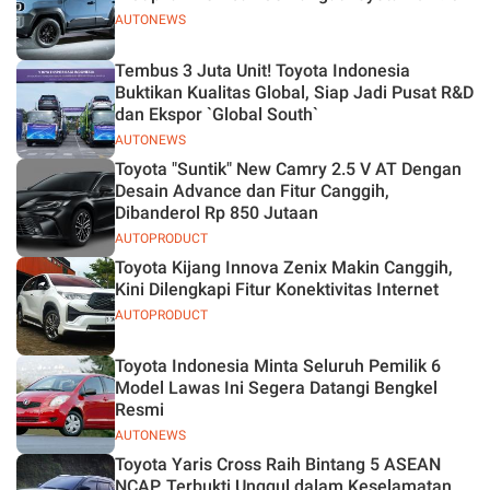
AUTONEWS
Tembus 3 Juta Unit! Toyota Indonesia
Buktikan Kualitas Global, Siap Jadi Pusat R&D
dan Ekspor `Global South`
AUTONEWS
Toyota "Suntik" New Camry 2.5 V AT Dengan
Desain Advance dan Fitur Canggih,
Dibanderol Rp 850 Jutaan
AUTOPRODUCT
Toyota Kijang Innova Zenix Makin Canggih,
Kini Dilengkapi Fitur Konektivitas Internet
AUTOPRODUCT
Toyota Indonesia Minta Seluruh Pemilik 6
Model Lawas Ini Segera Datangi Bengkel
Resmi
AUTONEWS
Toyota Yaris Cross Raih Bintang 5 ASEAN
NCAP, Terbukti Unggul dalam Keselamatan