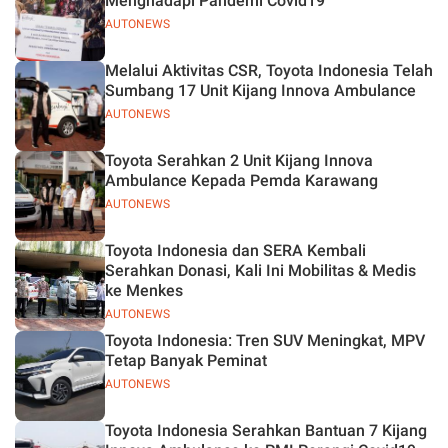
Menghadapi Pandemi Covid19
AUTONEWS
Melalui Aktivitas CSR, Toyota Indonesia Telah
Sumbang 17 Unit Kijang Innova Ambulance
AUTONEWS
Toyota Serahkan 2 Unit Kijang Innova
Ambulance Kepada Pemda Karawang
AUTONEWS
Toyota Indonesia dan SERA Kembali
Serahkan Donasi, Kali Ini Mobilitas & Medis
ke Menkes
AUTONEWS
Toyota Indonesia: Tren SUV Meningkat, MPV
Tetap Banyak Peminat
AUTONEWS
Toyota Indonesia Serahkan Bantuan 7 Kijang