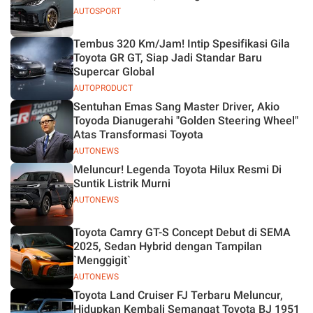
AUTOSPORT
Tembus 320 Km/Jam! Intip Spesifikasi Gila
Toyota GR GT, Siap Jadi Standar Baru
Supercar Global
AUTOPRODUCT
Sentuhan Emas Sang Master Driver, Akio
Toyoda Dianugerahi "Golden Steering Wheel"
Atas Transformasi Toyota
AUTONEWS
Meluncur! Legenda Toyota Hilux Resmi Di
Suntik Listrik Murni
AUTONEWS
Toyota Camry GT-S Concept Debut di SEMA
2025, Sedan Hybrid dengan Tampilan
`Menggigit`
AUTONEWS
Toyota Land Cruiser FJ Terbaru Meluncur,
Hidupkan Kembali Semangat Toyota BJ 1951