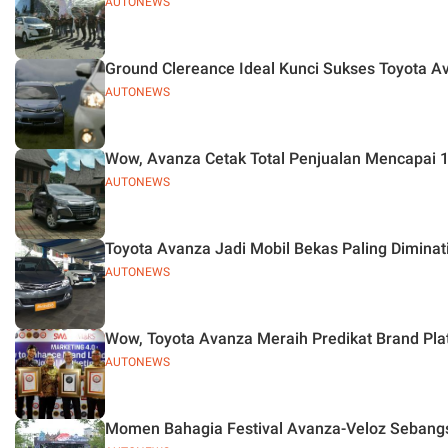
AUTONEWS
Ground Clereance Ideal Kunci Sukses Toyota A
AUTONEWS
Wow, Avanza Cetak Total Penjualan Mencapai 1,
AUTONEWS
Toyota Avanza Jadi Mobil Bekas Paling Diminat
AUTONEWS
Wow, Toyota Avanza Meraih Predikat Brand Pla
AUTONEWS
Momen Bahagia Festival Avanza-Veloz Sebang