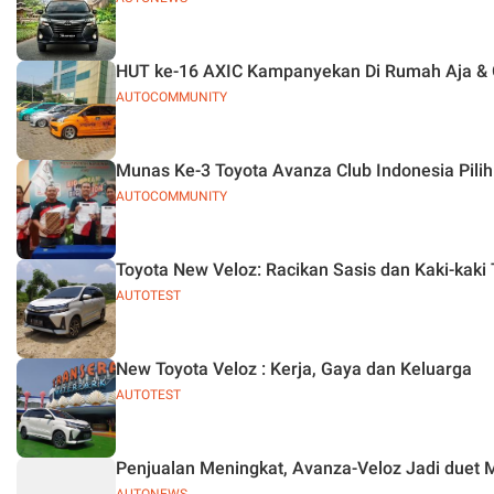
HUT ke-16 AXIC Kampanyekan Di Rumah Aja & 
AUTOCOMMUNITY
Munas Ke-3 Toyota Avanza Club Indonesia Pili
AUTOCOMMUNITY
Toyota New Veloz: Racikan Sasis dan Kaki-kaki
AUTOTEST
New Toyota Veloz : Kerja, Gaya dan Keluarga
AUTOTEST
Penjualan Meningkat, Avanza-Veloz Jadi duet 