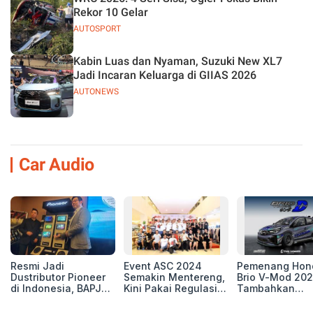
Rekor 10 Gelar
AUTOSPORT
Kabin Luas dan Nyaman, Suzuki New XL7
Jadi Incaran Keluarga di GIIAS 2026
AUTONEWS
Car Audio
Resmi Jadi
Event ASC 2024
Pemenang Hon
Dustributor Pioneer
Semakin Mentereng,
Brio V-Mod 20
di Indonesia, BAPJ
Kini Pakai Regulasi
Tambahkan
Luncurkan 2 Head
International IASCA
Sentuhan Drift
Unit Baru!
Proporsionalita