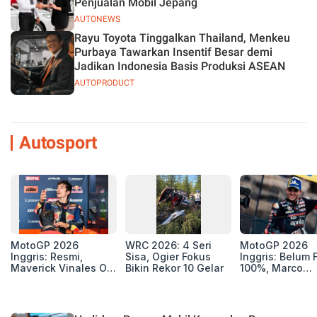
Penjualan Mobil Jepang
AUTONEWS
Rayu Toyota Tinggalkan Thailand, Menkeu
Purbaya Tawarkan Insentif Besar demi
Jadikan Indonesia Basis Produksi ASEAN
AUTOPRODUCT
Autosport
MotoGP 2026
WRC 2026: 4 Seri
MotoGP 2026
Inggris: Resmi,
Sisa, Ogier Fokus
Inggris: Belum F
Maverick Vinales Out
Bikin Rekor 10 Gelar
100%, Marco
dan Pol Espargaro
Bezzecchi Jala
Mengaspal di
Medis Sebelum
Silverstone. Seri
Ngegas Aprilia
Selanjutnya Belum
GP