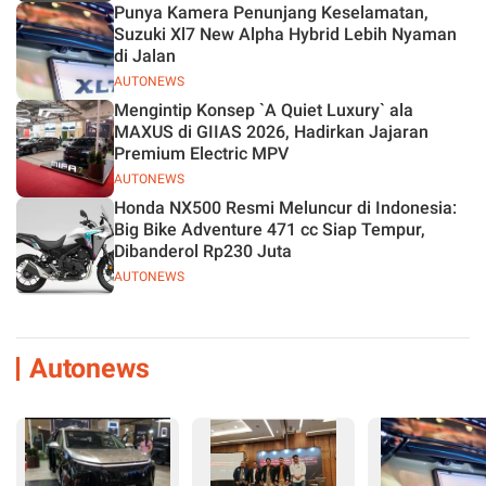
Punya Kamera Penunjang Keselamatan,
Suzuki Xl7 New Alpha Hybrid Lebih Nyaman
di Jalan
AUTONEWS
Mengintip Konsep `A Quiet Luxury` ala
MAXUS di GIIAS 2026, Hadirkan Jajaran
Premium Electric MPV
AUTONEWS
Honda NX500 Resmi Meluncur di Indonesia:
Big Bike Adventure 471 cc Siap Tempur,
Dibanderol Rp230 Juta
AUTONEWS
Autonews