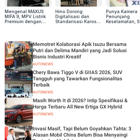
Mengenal MAXUS
Hino Dorong
Punya Kamera
MIFA 9, MPV Listrik
Digitalisasi dan
Penunjang
Premium dengan
Standarisasi Karoseri
Keselamatan, S
Kenyamanan Kelas
untuk Tingkatkan
Xl7 New Alpha
Atas
Kualitas Kendaraan
Hybrid Lebih 
di Jalan
Memotret Kolaborasi Apik Isuzu Bersama
Putri dan Delima Mandiri yang Jadi Solusi
Bisnis Industri Kreatif
AUTONEWS
Chery Bawa Tiggo V di GIIAS 2026, SUV
Tangguh yang Tawarkan Fungsionalitas
Terbaik
AUTONEWS
Masih Worth It di 2026? Intip Spesifikasi &
Harga Terbaru All New Ertiga GX Hybrid
AUTONEWS
Invasi Masif, Tapi Belum Goyahkan Tahta: 3
Alasan Mobil China Belum Bisa Menyaingi