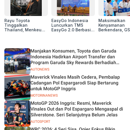
Rayu Toyota
EasyGo Indonesia
Maksimalkan
Tinggalkan
Luncurkan TMS
Kenyamanan
Thailand, Menkeu
EasyGo 2.0 Berbasis
Berkendara, GS
Purbaya Tawarkan
AI, Bantu Manajemen
Luncurkan EV
Insentif Besar demi
Transportasi End-to-
Auxiliary Batte
Jadikan Indonesia
End
GS CaRe di GII
Basis Produksi
2026
Manjakan Konsumen, Toyota dan Garuda
ASEAN
Indonesia Hadirkan Airport Transfer dan
Program Garuda Sky Rewards Berhadiah
Hybrid EV
AUTONEWS
Maverick Vinales Masih Cedera, Pembalap
Cadangan Pol Espargarodi Siap Bertarung
untuk MotoGP Inggris
MOTORINANEWS
MotoGP 2026 Inggris: Resmi, Maverick
Vinales Out dan Pol Espargaro Mengaspal di
Silverstone. Seri Selanjutnya Belum Jelas
AUTOSPORT
WRC 2026: 4 Seri Sisa, Ogier Fokus Bikin