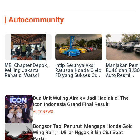
Autocommunity
MBI Chapter Depok,
Intip Serunya Aksi
Manjakan Pemil
Keliling Jakarta
Ratusan Honda Civic
BJ40 dan BJ30
Rehat di Warsol
FD yang Sukses Curi
Auto Resmi
Perhatian di Munas
Deklarasikan B
IV Ungaran!
ORV Chapter l
Touring Carita
Dua Unit Wuling Aira ev Jadi Hadiah di The
Icon Indonesia Grand Final Result
AUTONEWS
Bongsor Tapi Penurut: Mengapa Honda Gold
Wing Rp 1,1 Miliar Nggak Bikin Ciut Saat
Parkir