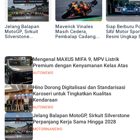
Jelang Balapan
Maverick Vinales
Siap Berburu P
MotoGP, Sirkuit
Masih Cedera,
SAV Motor Spor
Silverstone
Pembalap Cadangan
Resmi Ungkap 
Perpanjang Kerja
Pol Espargarodi Siap
Balap Musim 2
Sama Hingga 2028
Bertarung untuk
MotoGP Inggris
Mengenal MAXUS MIFA 9, MPV Listrik
Premium dengan Kenyamanan Kelas Atas
AUTONEWS
Hino Dorong Digitalisasi dan Standarisasi
Karoseri untuk Tingkatkan Kualitas
Kendaraan
AUTONEWS
Jelang Balapan MotoGP, Sirkuit Silverstone
Perpanjang Kerja Sama Hingga 2028
MOTORINANEWS