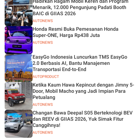
Hadirkan Ragam Mobil Keren dan Program
Jelas
Menarik, 12.000 Pengunjung Padati Booth
BAIC di GIIAS 2026
AUTONEWS
Honda Resmi Buka Pemesanan Honda
Super-ONE, Harga Rp438 Juta
AUTONEWS
EasyGo Indonesia Luncurkan TMS EasyGo
2.0 Berbasis AI, Bantu Manajemen
Transportasi End-to-End
AUTOPRODUCT
Ketika Kaum Hawa Kepincut dengan Jimny 5-
Door, Mobil Macho yang Jadi Impian Para
Petualang
AUTONEWS
Changan Bawa Deepal S05 Berteknologi BEV
dan REEV di GIIAS 2026, Yuk Simak Fitur
Canggihnya!
AUTONEWS