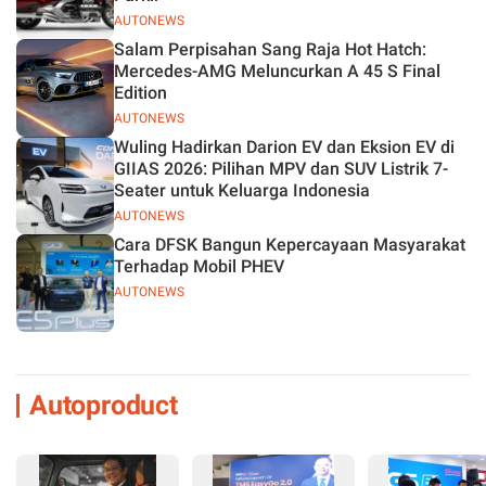
AUTONEWS
Salam Perpisahan Sang Raja Hot Hatch:
Mercedes-AMG Meluncurkan A 45 S Final
Edition
AUTONEWS
Wuling Hadirkan Darion EV dan Eksion EV di
GIIAS 2026: Pilihan MPV dan SUV Listrik 7-
Seater untuk Keluarga Indonesia
AUTONEWS
Cara DFSK Bangun Kepercayaan Masyarakat
Terhadap Mobil PHEV
AUTONEWS
Autoproduct