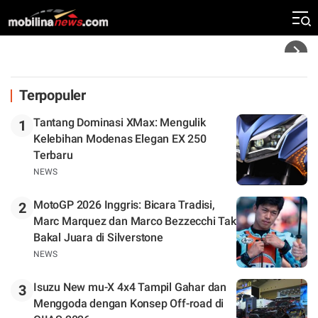
Klasemen
Headline
Terpopuler
Tantang Dominasi XMax: Mengulik
1
Kelebihan Modenas Elegan EX 250
Terbaru
NEWS
MotoGP 2026 Inggris: Bicara Tradisi,
2
Marc Marquez dan Marco Bezzecchi Tak
Bakal Juara di Silverstone
NEWS
Isuzu New mu-X 4x4 Tampil Gahar dan
3
Menggoda dengan Konsep Off-road di