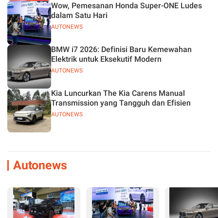
Wow, Pemesanan Honda Super-ONE Ludes
dalam Satu Hari
AUTONEWS
BMW i7 2026: Definisi Baru Kemewahan
Elektrik untuk Eksekutif Modern
AUTONEWS
Kia Luncurkan The Kia Carens Manual
Transmission yang Tangguh dan Efisien
AUTONEWS
Autonews