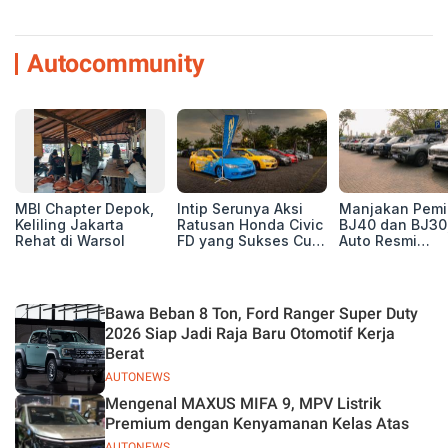
Autocommunity
MBI Chapter Depok,
Intip Serunya Aksi
Manjakan Pemil
Keliling Jakarta
Ratusan Honda Civic
BJ40 dan BJ30
Rehat di Warsol
FD yang Sukses Curi
Auto Resmi
Perhatian di Munas
Deklarasikan B
IV Ungaran!
ORV Chapter l
Touring Carita
Bawa Beban 8 Ton, Ford Ranger Super Duty
2026 Siap Jadi Raja Baru Otomotif Kerja
Berat
AUTONEWS
Mengenal MAXUS MIFA 9, MPV Listrik
Premium dengan Kenyamanan Kelas Atas
AUTONEWS