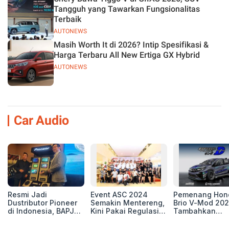
Tangguh yang Tawarkan Fungsionalitas
Terbaik
AUTONEWS
Masih Worth It di 2026? Intip Spesifikasi &
Harga Terbaru All New Ertiga GX Hybrid
AUTONEWS
Car Audio
Resmi Jadi
Event ASC 2024
Pemenang Hon
Dustributor Pioneer
Semakin Mentereng,
Brio V-Mod 20
di Indonesia, BAPJ
Kini Pakai Regulasi
Tambahkan
Luncurkan 2 Head
International IASCA
Sentuhan Drift
Unit Baru!
Proporsionalita