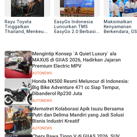
Rayu Toyota
EasyGo Indonesia
Maksimalkan
Tinggalkan
Luncurkan TMS
Kenyamanan
Thailand, Menkeu
EasyGo 2.0 Berbasis
Berkendara, GS
Purbaya Tawarkan
AI, Bantu Manajemen
Luncurkan EV
Insentif Besar demi
Transportasi End-to-
Auxiliary Batte
Jadikan Indonesia
End
GS CaRe di GII
Basis Produksi
2026
Mengintip Konsep `A Quiet Luxury` ala
ASEAN
MAXUS di GIIAS 2026, Hadirkan Jajaran
Premium Electric MPV
AUTONEWS
Honda NX500 Resmi Meluncur di Indonesia:
Big Bike Adventure 471 cc Siap Tempur,
Dibanderol Rp230 Juta
AUTONEWS
Memotret Kolaborasi Apik Isuzu Bersama
Putri dan Delima Mandiri yang Jadi Solusi
Bisnis Industri Kreatif
AUTONEWS
Chery Bawa Tiggo V di GIIAS 2026, SUV