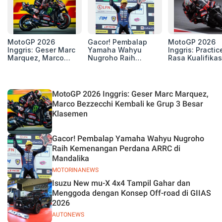
MotoGP 2026
Gacor! Pembalap
MotoGP 2026
Inggris: Geser Marc
Yamaha Wahyu
Inggris: Practic
Marquez, Marco
Nugroho Raih
Rasa Kualifikas
Bezzecchi Kembali
Kemenangan
Edan, 8 Pemba
ke Grup 3 Besar
Perdana ARRC di
Pecahkan Reko
Klasemen
Mandalika
Kecepatan
Silverstone!
MotoGP 2026 Inggris: Geser Marc Marquez,
Marco Bezzecchi Kembali ke Grup 3 Besar
Klasemen
Gacor! Pembalap Yamaha Wahyu Nugroho
Raih Kemenangan Perdana ARRC di
Mandalika
MOTORINANEWS
Isuzu New mu-X 4x4 Tampil Gahar dan
Menggoda dengan Konsep Off-road di GIIAS
2026
AUTONEWS