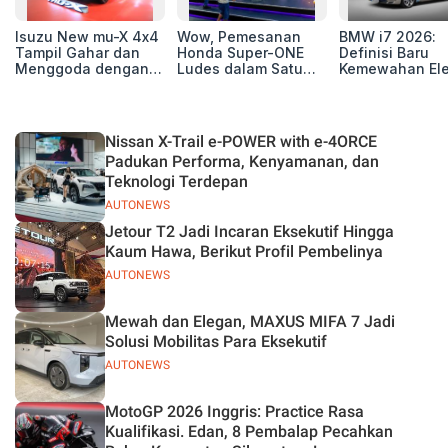
Isuzu New mu-X 4x4
Wow, Pemesanan
BMW i7 2026:
Tampil Gahar dan
Honda Super-ONE
Definisi Baru
Menggoda dengan
Ludes dalam Satu
Kemewahan Ele
Konsep Off-road di
Hari
untuk Eksekutif
GIIAS 2026
Modern
Nissan X-Trail e-POWER with e-4ORCE
Padukan Performa, Kenyamanan, dan
Teknologi Terdepan
AUTONEWS
Jetour T2 Jadi Incaran Eksekutif Hingga
Kaum Hawa, Berikut Profil Pembelinya
AUTONEWS
Mewah dan Elegan, MAXUS MIFA 7 Jadi
Solusi Mobilitas Para Eksekutif
AUTONEWS
MotoGP 2026 Inggris: Practice Rasa
Kualifikasi. Edan, 8 Pembalap Pecahkan