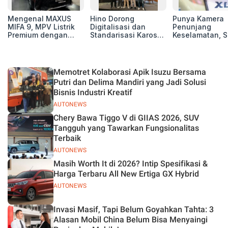
Mengenal MAXUS
Hino Dorong
Punya Kamera
MIFA 9, MPV Listrik
Digitalisasi dan
Penunjang
Premium dengan
Standarisasi Karoseri
Keselamatan, S
Kenyamanan Kelas
untuk Tingkatkan
Xl7 New Alpha
Atas
Kualitas Kendaraan
Hybrid Lebih 
di Jalan
Memotret Kolaborasi Apik Isuzu Bersama
Putri dan Delima Mandiri yang Jadi Solusi
Bisnis Industri Kreatif
AUTONEWS
Chery Bawa Tiggo V di GIIAS 2026, SUV
Tangguh yang Tawarkan Fungsionalitas
Terbaik
AUTONEWS
Masih Worth It di 2026? Intip Spesifikasi &
Harga Terbaru All New Ertiga GX Hybrid
AUTONEWS
Invasi Masif, Tapi Belum Goyahkan Tahta: 3
Alasan Mobil China Belum Bisa Menyaingi