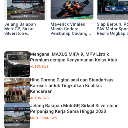
Jelang Balapan
Maverick Vinales
Siap Berburu P
MotoGP, Sirkuit
Masih Cedera,
SAV Motor Spor
Silverstone
Pembalap Cadangan
Resmi Ungkap 
Perpanjang Kerja
Pol Espargarodi Siap
Balap Musim 2
Sama Hingga 2028
Bertarung untuk
MotoGP Inggris
Mengenal MAXUS MIFA 9, MPV Listrik
Premium dengan Kenyamanan Kelas Atas
AUTONEWS
Hino Dorong Digitalisasi dan Standarisasi
Karoseri untuk Tingkatkan Kualitas
Kendaraan
AUTONEWS
Jelang Balapan MotoGP, Sirkuit Silverstone
Perpanjang Kerja Sama Hingga 2028
MOTORINANEWS