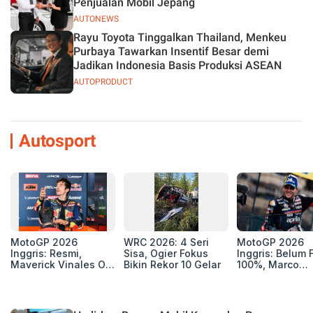
Penjualan Mobil Jepang
AUTONEWS
Rayu Toyota Tinggalkan Thailand, Menkeu
Purbaya Tawarkan Insentif Besar demi
Jadikan Indonesia Basis Produksi ASEAN
AUTOPRODUCT
Autosport
MotoGP 2026
WRC 2026: 4 Seri
MotoGP 2026
Inggris: Resmi,
Sisa, Ogier Fokus
Inggris: Belum F
Maverick Vinales Out
Bikin Rekor 10 Gelar
100%, Marco
dan Pol Espargaro
Bezzecchi Jala
Mengaspal di
Medis Sebelum
Silverstone. Seri
Ngegas Aprilia
Selanjutnya Belum
GP