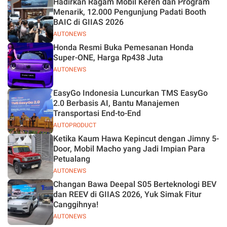
Hadirkan Ragam Mobil Keren dan Program
Jelas
Menarik, 12.000 Pengunjung Padati Booth
BAIC di GIIAS 2026
AUTONEWS
Honda Resmi Buka Pemesanan Honda
Super-ONE, Harga Rp438 Juta
AUTONEWS
EasyGo Indonesia Luncurkan TMS EasyGo
2.0 Berbasis AI, Bantu Manajemen
Transportasi End-to-End
AUTOPRODUCT
Ketika Kaum Hawa Kepincut dengan Jimny 5-
Door, Mobil Macho yang Jadi Impian Para
Petualang
AUTONEWS
Changan Bawa Deepal S05 Berteknologi BEV
dan REEV di GIIAS 2026, Yuk Simak Fitur
Canggihnya!
AUTONEWS