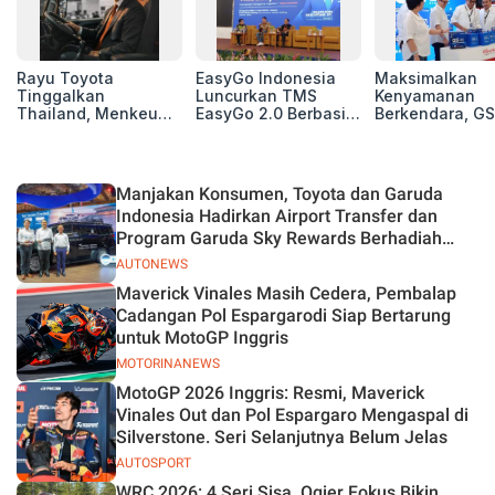
Rayu Toyota
EasyGo Indonesia
Maksimalkan
Tinggalkan
Luncurkan TMS
Kenyamanan
Thailand, Menkeu
EasyGo 2.0 Berbasis
Berkendara, GS
Purbaya Tawarkan
AI, Bantu Manajemen
Luncurkan EV
Insentif Besar demi
Transportasi End-to-
Auxiliary Batte
Jadikan Indonesia
End
GS CaRe di GII
Basis Produksi
2026
Manjakan Konsumen, Toyota dan Garuda
ASEAN
Indonesia Hadirkan Airport Transfer dan
Program Garuda Sky Rewards Berhadiah
Hybrid EV
AUTONEWS
Maverick Vinales Masih Cedera, Pembalap
Cadangan Pol Espargarodi Siap Bertarung
untuk MotoGP Inggris
MOTORINANEWS
MotoGP 2026 Inggris: Resmi, Maverick
Vinales Out dan Pol Espargaro Mengaspal di
Silverstone. Seri Selanjutnya Belum Jelas
AUTOSPORT
WRC 2026: 4 Seri Sisa, Ogier Fokus Bikin