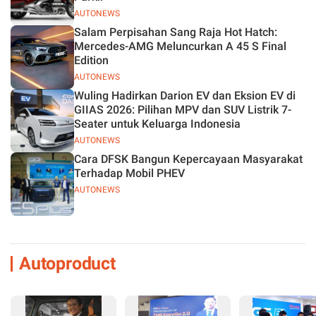
AUTONEWS
Salam Perpisahan Sang Raja Hot Hatch:
Mercedes-AMG Meluncurkan A 45 S Final
Edition
AUTONEWS
Wuling Hadirkan Darion EV dan Eksion EV di
GIIAS 2026: Pilihan MPV dan SUV Listrik 7-
Seater untuk Keluarga Indonesia
AUTONEWS
Cara DFSK Bangun Kepercayaan Masyarakat
Terhadap Mobil PHEV
AUTONEWS
Autoproduct