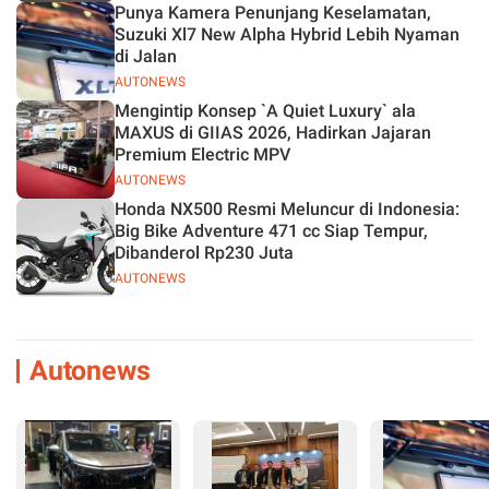
Punya Kamera Penunjang Keselamatan,
Suzuki Xl7 New Alpha Hybrid Lebih Nyaman
di Jalan
AUTONEWS
Mengintip Konsep `A Quiet Luxury` ala
MAXUS di GIIAS 2026, Hadirkan Jajaran
Premium Electric MPV
AUTONEWS
Honda NX500 Resmi Meluncur di Indonesia:
Big Bike Adventure 471 cc Siap Tempur,
Dibanderol Rp230 Juta
AUTONEWS
Autonews