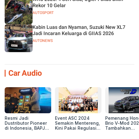
Rekor 10 Gelar
AUTOSPORT
Kabin Luas dan Nyaman, Suzuki New XL7
Jadi Incaran Keluarga di GIIAS 2026
AUTONEWS
Car Audio
Resmi Jadi
Event ASC 2024
Pemenang Hon
Dustributor Pioneer
Semakin Mentereng,
Brio V-Mod 20
di Indonesia, BAPJ
Kini Pakai Regulasi
Tambahkan
Luncurkan 2 Head
International IASCA
Sentuhan Drift
Unit Baru!
Proporsionalita