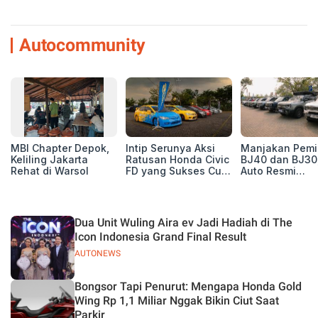
Autocommunity
MBI Chapter Depok,
Intip Serunya Aksi
Manjakan Pemil
Keliling Jakarta
Ratusan Honda Civic
BJ40 dan BJ30
Rehat di Warsol
FD yang Sukses Curi
Auto Resmi
Perhatian di Munas
Deklarasikan B
IV Ungaran!
ORV Chapter l
Touring Carita
Dua Unit Wuling Aira ev Jadi Hadiah di The
Icon Indonesia Grand Final Result
AUTONEWS
Bongsor Tapi Penurut: Mengapa Honda Gold
Wing Rp 1,1 Miliar Nggak Bikin Ciut Saat
Parkir