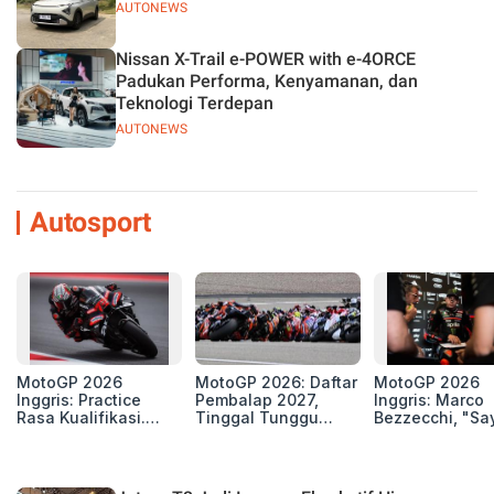
AUTONEWS
Nissan X-Trail e-POWER with e-4ORCE
Padukan Performa, Kenyamanan, dan
Teknologi Terdepan
AUTONEWS
Autosport
MotoGP 2026
MotoGP 2026: Daftar
MotoGP 2026
Inggris: Practice
Pembalap 2027,
Inggris: Marco
Rasa Kualifikasi.
Tinggal Tunggu
Bezzecchi, "Sa
Edan, 8 Pembalap
Beberapa Kursi Lagi
Petarung dan S
Pecahkan Rekor
Perang"
Kecepatan
Silverstone!