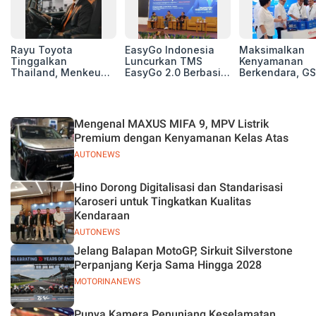
Rayu Toyota
EasyGo Indonesia
Maksimalkan
Tinggalkan
Luncurkan TMS
Kenyamanan
Thailand, Menkeu
EasyGo 2.0 Berbasis
Berkendara, GS
Purbaya Tawarkan
AI, Bantu Manajemen
Luncurkan EV
Insentif Besar demi
Transportasi End-to-
Auxiliary Batte
Jadikan Indonesia
End
GS CaRe di GII
Basis Produksi
2026
Mengenal MAXUS MIFA 9, MPV Listrik
ASEAN
Premium dengan Kenyamanan Kelas Atas
AUTONEWS
Hino Dorong Digitalisasi dan Standarisasi
Karoseri untuk Tingkatkan Kualitas
Kendaraan
AUTONEWS
Jelang Balapan MotoGP, Sirkuit Silverstone
Perpanjang Kerja Sama Hingga 2028
MOTORINANEWS
Punya Kamera Penunjang Keselamatan,