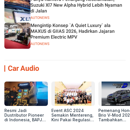
Suzuki Xl7 New Alpha Hybrid Lebih Nyaman
di Jalan
AUTONEWS
Mengintip Konsep `A Quiet Luxury` ala
MAXUS di GIIAS 2026, Hadirkan Jajaran
Premium Electric MPV
AUTONEWS
Car Audio
Resmi Jadi
Event ASC 2024
Pemenang Hon
Dustributor Pioneer
Semakin Mentereng,
Brio V-Mod 20
di Indonesia, BAPJ
Kini Pakai Regulasi
Tambahkan
Luncurkan 2 Head
International IASCA
Sentuhan Drift
Unit Baru!
Proporsionalita