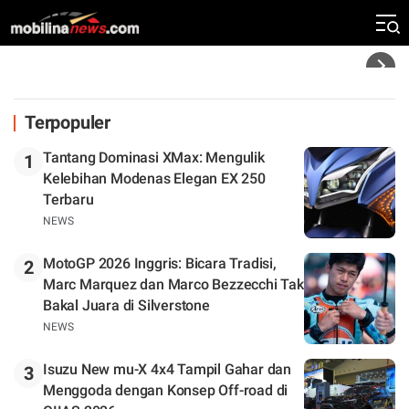
Klasemen
Headline
Terpopuler
Tantang Dominasi XMax: Mengulik
1
Kelebihan Modenas Elegan EX 250
Terbaru
NEWS
MotoGP 2026 Inggris: Bicara Tradisi,
2
Marc Marquez dan Marco Bezzecchi Tak
Bakal Juara di Silverstone
NEWS
Isuzu New mu-X 4x4 Tampil Gahar dan
3
Menggoda dengan Konsep Off-road di