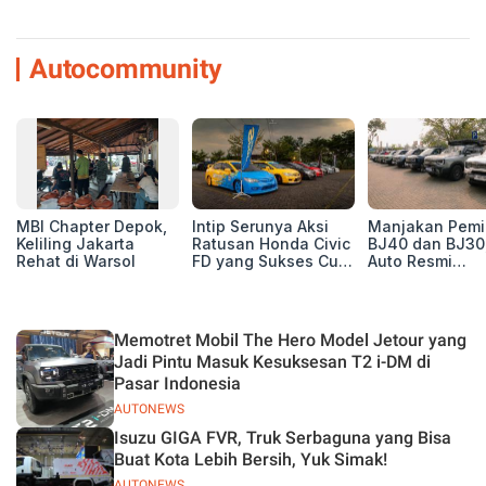
Autocommunity
MBI Chapter Depok,
Intip Serunya Aksi
Manjakan Pemil
Keliling Jakarta
Ratusan Honda Civic
BJ40 dan BJ30
Rehat di Warsol
FD yang Sukses Curi
Auto Resmi
Perhatian di Munas
Deklarasikan B
IV Ungaran!
ORV Chapter l
Touring Carita
Memotret Mobil The Hero Model Jetour yang
Jadi Pintu Masuk Kesuksesan T2 i-DM di
Pasar Indonesia
AUTONEWS
Isuzu GIGA FVR, Truk Serbaguna yang Bisa
Buat Kota Lebih Bersih, Yuk Simak!
AUTONEWS