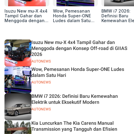
Isuzu New mu-X 4x4
Wow, Pemesanan
BMW i7 2026:
Tampil Gahar dan
Honda Super-ONE
Definisi Baru
Menggoda dengan
Ludes dalam Satu
Kemewahan Ele
Konsep Off-road di
Hari
untuk Eksekutif
GIIAS 2026
Modern
Isuzu New mu-X 4x4 Tampil Gahar dan
Menggoda dengan Konsep Off-road di GIIAS
2026
AUTONEWS
Wow, Pemesanan Honda Super-ONE Ludes
dalam Satu Hari
AUTONEWS
BMW i7 2026: Definisi Baru Kemewahan
Elektrik untuk Eksekutif Modern
AUTONEWS
Kia Luncurkan The Kia Carens Manual
Transmission yang Tangguh dan Efisien