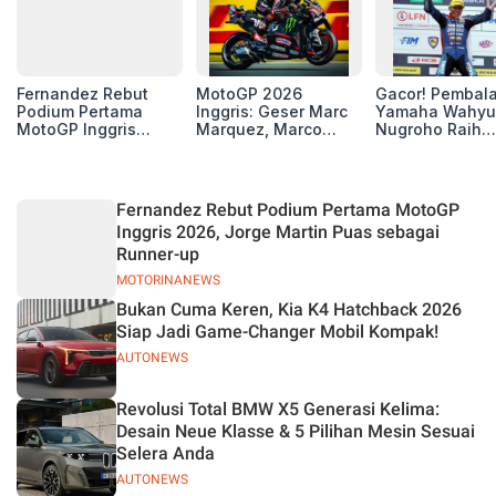
Fernandez Rebut
MotoGP 2026
Gacor! Pembal
Podium Pertama
Inggris: Geser Marc
Yamaha Wahyu
MotoGP Inggris
Marquez, Marco
Nugroho Raih
2026, Jorge Martin
Bezzecchi Kembali
Kemenangan
Puas sebagai
ke Grup 3 Besar
Perdana ARRC 
Runner-up
Klasemen
Mandalika
Fernandez Rebut Podium Pertama MotoGP
Inggris 2026, Jorge Martin Puas sebagai
Runner-up
MOTORINANEWS
Bukan Cuma Keren, Kia K4 Hatchback 2026
Siap Jadi Game-Changer Mobil Kompak!
AUTONEWS
Revolusi Total BMW X5 Generasi Kelima:
Desain Neue Klasse & 5 Pilihan Mesin Sesuai
Selera Anda
AUTONEWS