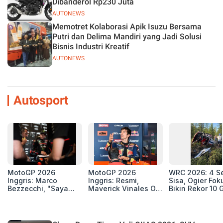
Dibanderol Rp230 Juta
AUTONEWS
Memotret Kolaborasi Apik Isuzu Bersama
Putri dan Delima Mandiri yang Jadi Solusi
Bisnis Industri Kreatif
AUTONEWS
Autosport
MotoGP 2026
MotoGP 2026
WRC 2026: 4 Se
Inggris: Marco
Inggris: Resmi,
Sisa, Ogier Fok
Bezzecchi, "Saya
Maverick Vinales Out
Bikin Rekor 10 
Masih Petarung"
dan Pol Espargaro
Mengaspal di
Silverstone. Seri
Selanjutnya Belum