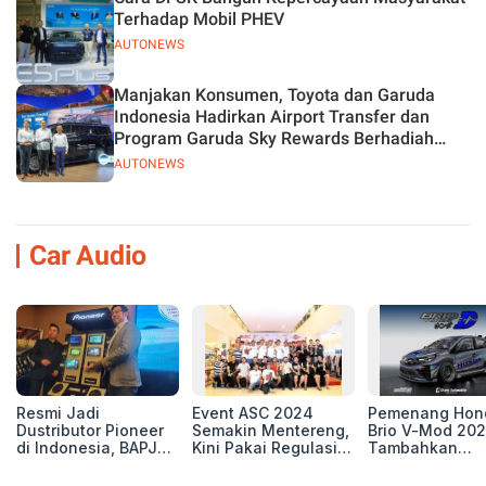
Terhadap Mobil PHEV
AUTONEWS
Manjakan Konsumen, Toyota dan Garuda
Indonesia Hadirkan Airport Transfer dan
Program Garuda Sky Rewards Berhadiah
Hybrid EV
AUTONEWS
Car Audio
Resmi Jadi
Event ASC 2024
Pemenang Hon
Dustributor Pioneer
Semakin Mentereng,
Brio V-Mod 20
di Indonesia, BAPJ
Kini Pakai Regulasi
Tambahkan
Luncurkan 2 Head
International IASCA
Sentuhan Drift
Unit Baru!
Proporsionalita