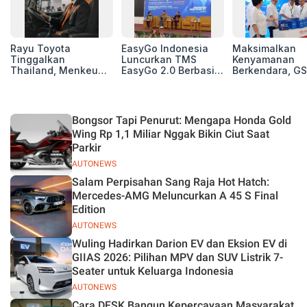
Rayu Toyota
EasyGo Indonesia
Maksimalkan
Tinggalkan
Luncurkan TMS
Kenyamanan
Thailand, Menkeu
EasyGo 2.0 Berbasis
Berkendara, GS
Purbaya Tawarkan
AI, Bantu Manajemen
Luncurkan EV
Insentif Besar demi
Transportasi End-to-
Auxiliary Batte
Jadikan Indonesia
End
GS CaRe di GII
Basis Produksi
2026
Bongsor Tapi Penurut: Mengapa Honda Gold
ASEAN
Wing Rp 1,1 Miliar Nggak Bikin Ciut Saat
Parkir
AUTONEWS
Salam Perpisahan Sang Raja Hot Hatch:
Mercedes-AMG Meluncurkan A 45 S Final
Edition
AUTONEWS
Wuling Hadirkan Darion EV dan Eksion EV di
GIIAS 2026: Pilihan MPV dan SUV Listrik 7-
Seater untuk Keluarga Indonesia
AUTONEWS
Cara DFSK Bangun Kepercayaan Masyarakat