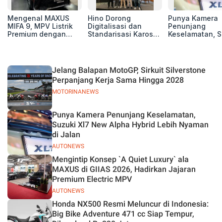
Mengenal MAXUS
Hino Dorong
Punya Kamera
MIFA 9, MPV Listrik
Digitalisasi dan
Penunjang
Premium dengan
Standarisasi Karoseri
Keselamatan, S
Kenyamanan Kelas
untuk Tingkatkan
Xl7 New Alpha
Atas
Kualitas Kendaraan
Hybrid Lebih 
di Jalan
Jelang Balapan MotoGP, Sirkuit Silverstone
Perpanjang Kerja Sama Hingga 2028
MOTORINANEWS
Punya Kamera Penunjang Keselamatan,
Suzuki Xl7 New Alpha Hybrid Lebih Nyaman
di Jalan
AUTONEWS
Mengintip Konsep `A Quiet Luxury` ala
MAXUS di GIIAS 2026, Hadirkan Jajaran
Premium Electric MPV
AUTONEWS
Honda NX500 Resmi Meluncur di Indonesia:
Big Bike Adventure 471 cc Siap Tempur,