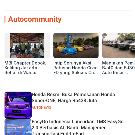
Autocommunity
MBI Chapter Depok,
Intip Serunya Aksi
Manjakan Pemil
Keliling Jakarta
Ratusan Honda Civic
BJ40 dan BJ30
Rehat di Warsol
FD yang Sukses Curi
Auto Resmi
Perhatian di Munas
Deklarasikan B
IV Ungaran!
ORV Chapter l
Touring Carita
Honda Resmi Buka Pemesanan Honda
Super-ONE, Harga Rp438 Juta
AUTONEWS
EasyGo Indonesia Luncurkan TMS EasyGo
2.0 Berbasis AI, Bantu Manajemen
Transportasi End-to-End