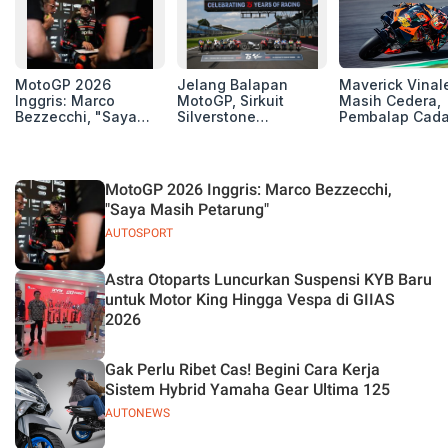
MotoGP 2026
Jelang Balapan
Maverick Vinal
Inggris: Marco
MotoGP, Sirkuit
Masih Cedera,
Bezzecchi, "Saya
Silverstone
Pembalap Cad
Masih Petarung"
Perpanjang Kerja
Pol Espargarodi
Sama Hingga 2028
Bertarung untu
MotoGP Inggris
MotoGP 2026 Inggris: Marco Bezzecchi,
"Saya Masih Petarung"
AUTOSPORT
Astra Otoparts Luncurkan Suspensi KYB Baru
untuk Motor King Hingga Vespa di GIIAS
2026
Gak Perlu Ribet Cas! Begini Cara Kerja
Sistem Hybrid Yamaha Gear Ultima 125
AUTONEWS