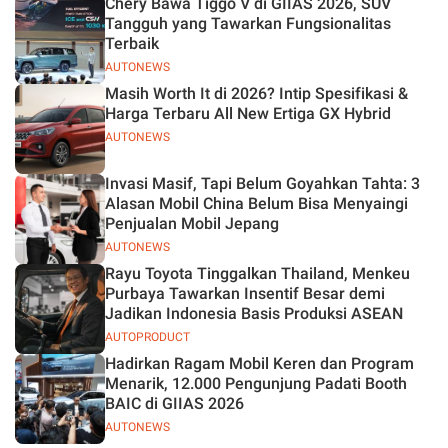
Chery Bawa Tiggo V di GIIAS 2026, SUV
Jelas
Tangguh yang Tawarkan Fungsionalitas
Terbaik
AUTONEWS
Masih Worth It di 2026? Intip Spesifikasi &
Harga Terbaru All New Ertiga GX Hybrid
AUTONEWS
Invasi Masif, Tapi Belum Goyahkan Tahta: 3
Alasan Mobil China Belum Bisa Menyaingi
Penjualan Mobil Jepang
AUTONEWS
Rayu Toyota Tinggalkan Thailand, Menkeu
Purbaya Tawarkan Insentif Besar demi
Jadikan Indonesia Basis Produksi ASEAN
AUTOPRODUCT
Hadirkan Ragam Mobil Keren dan Program
Menarik, 12.000 Pengunjung Padati Booth
BAIC di GIIAS 2026
AUTONEWS