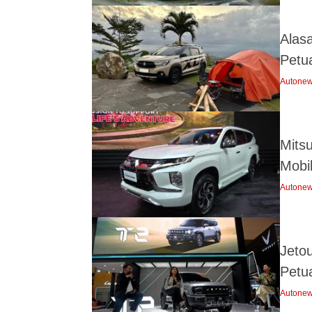
Alas
Petu
Autone
Mitsu
Mobi
Autone
Jeto
Petu
Autone