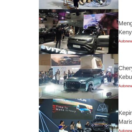
Meng
Keny
Autone
Cher
Kebu
Autone
Kepi
Mari
Autone