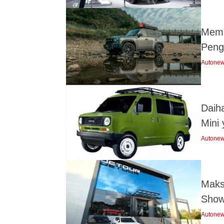
Memb
Peng
Autone
Daih
Mini
Autone
Maks
Show
Autone