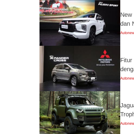
New 
dan 
Autone
Fitu
deng
Autone
Jagu
Troph
Autone