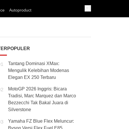
nce
Autoproduct
TERPOPULER
Tantang Dominasi XMax:
01
Mengulik Kelebihan Modenas
Elegan EX 250 Terbaru
MotoGP 2026 Inggris: Bicara
02
Tradisi, Marc Marquez dan Marco
Bezzecchi Tak Bakal Juara di
Silverstone
Yamaha FZ Blue Flex Meluncur:
03
Byson Versi Flex Fuel E85