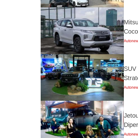
Mits
Coco
Autone
SUV 
Stra
Autone
Jetou
Dipe
Autone