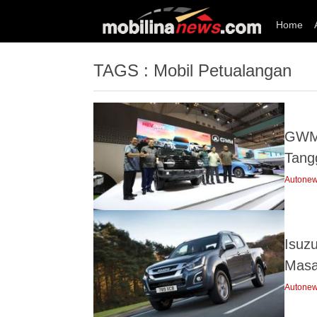
Home
TAGS : Mobil Petualangan
GWM 
Tang
Autone
Isuzu
Masa
Autone