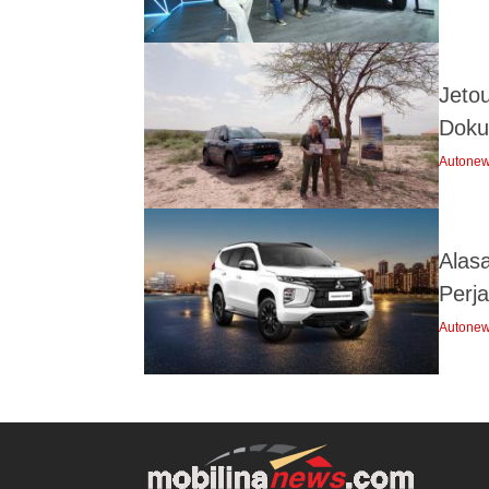
Jeto
Doku
Autone
Alas
Perj
Autone