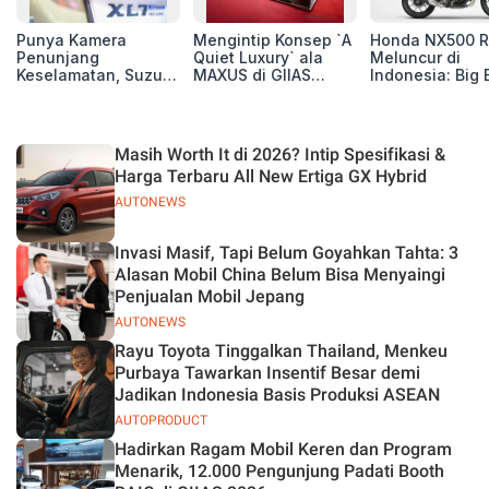
Punya Kamera
Mengintip Konsep `A
Honda NX500 R
Penunjang
Quiet Luxury` ala
Meluncur di
Keselamatan, Suzuki
MAXUS di GIIAS
Indonesia: Big 
Xl7 New Alpha
2026, Hadirkan
Adventure 471 
Hybrid Lebih Nyaman
Jajaran Premium
Siap Tempur,
di Jalan
Electric MPV
Dibanderol Rp
Juta
Masih Worth It di 2026? Intip Spesifikasi &
Harga Terbaru All New Ertiga GX Hybrid
AUTONEWS
Invasi Masif, Tapi Belum Goyahkan Tahta: 3
Alasan Mobil China Belum Bisa Menyaingi
Penjualan Mobil Jepang
AUTONEWS
Rayu Toyota Tinggalkan Thailand, Menkeu
Purbaya Tawarkan Insentif Besar demi
Jadikan Indonesia Basis Produksi ASEAN
AUTOPRODUCT
Hadirkan Ragam Mobil Keren dan Program
Menarik, 12.000 Pengunjung Padati Booth