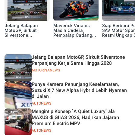
Jelang Balapan
Maverick Vinales
Siap Berburu P
MotoGP, Sirkuit
Masih Cedera,
SAV Motor Spor
Silverstone
Pembalap Cadangan
Resmi Ungkap 
Perpanjang Kerja
Pol Espargarodi Siap
Balap Musim 2
Sama Hingga 2028
Bertarung untuk
MotoGP Inggris
Jelang Balapan MotoGP, Sirkuit Silverstone
Perpanjang Kerja Sama Hingga 2028
MOTORINANEWS
Punya Kamera Penunjang Keselamatan,
Suzuki Xl7 New Alpha Hybrid Lebih Nyaman
di Jalan
AUTONEWS
Mengintip Konsep `A Quiet Luxury` ala
MAXUS di GIIAS 2026, Hadirkan Jajaran
Premium Electric MPV
AUTONEWS