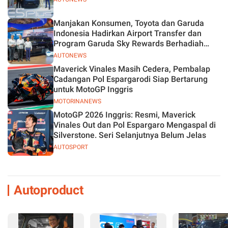
Manjakan Konsumen, Toyota dan Garuda
Indonesia Hadirkan Airport Transfer dan
Program Garuda Sky Rewards Berhadiah
Hybrid EV
AUTONEWS
Maverick Vinales Masih Cedera, Pembalap
Cadangan Pol Espargarodi Siap Bertarung
untuk MotoGP Inggris
MOTORINANEWS
MotoGP 2026 Inggris: Resmi, Maverick
Vinales Out dan Pol Espargaro Mengaspal di
Silverstone. Seri Selanjutnya Belum Jelas
AUTOSPORT
Autoproduct