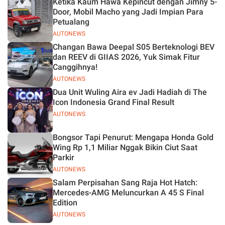
Ketika Kaum Hawa Kepincut dengan Jimny 5-
Jelas
Door, Mobil Macho yang Jadi Impian Para
Petualang
AUTONEWS
Changan Bawa Deepal S05 Berteknologi BEV
dan REEV di GIIAS 2026, Yuk Simak Fitur
Canggihnya!
AUTONEWS
Dua Unit Wuling Aira ev Jadi Hadiah di The
Icon Indonesia Grand Final Result
AUTONEWS
Bongsor Tapi Penurut: Mengapa Honda Gold
Wing Rp 1,1 Miliar Nggak Bikin Ciut Saat
Parkir
AUTONEWS
Salam Perpisahan Sang Raja Hot Hatch:
Mercedes-AMG Meluncurkan A 45 S Final
Edition
AUTONEWS