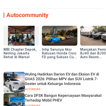
Autocommunity
MBI Chapter Depok,
Intip Serunya Aksi
Manjakan Pemil
Keliling Jakarta
Ratusan Honda Civic
BJ40 dan BJ30
Rehat di Warsol
FD yang Sukses Curi
Auto Resmi
Perhatian di Munas
Deklarasikan B
IV Ungaran!
ORV Chapter l
Touring Carita
Wuling Hadirkan Darion EV dan Eksion EV di
GIIAS 2026: Pilihan MPV dan SUV Listrik 7-
Seater untuk Keluarga Indonesia
AUTONEWS
Cara DFSK Bangun Kepercayaan Masyarakat
Terhadap Mobil PHEV
AUTONEWS