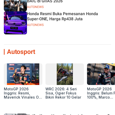
BAIC di GIIAS 2026
AUTONEWS
Honda Resmi Buka Pemesanan Honda
Super-ONE, Harga Rp438 Juta
AUTONEWS
Autosport
MotoGP 2026
WRC 2026: 4 Seri
MotoGP 2026
Inggris: Resmi,
Sisa, Ogier Fokus
Inggris: Belum F
Maverick Vinales Out
Bikin Rekor 10 Gelar
100%, Marco
dan Pol Espargaro
Bezzecchi Jala
Mengaspal di
Medis Sebelum
Silverstone. Seri
Ngegas Aprilia
Selanjutnya Belum
GP