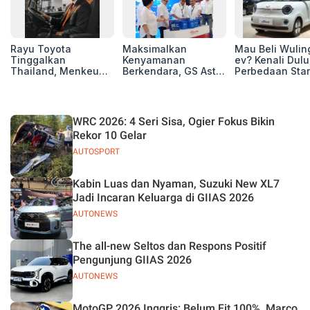
Rayu Toyota
Maksimalkan
Mau Beli Wuling
Tinggalkan
Kenyamanan
ev? Kenali Dulu
Thailand, Menkeu
Berkendara, GS Astra
Perbedaan Sta
Purbaya Tawarkan
Luncurkan EV
Range dan Lon
Insentif Besar demi
Auxiliary Battery dan
Range
Jadikan Indonesia
GS CaRe di GIIAS
Basis Produksi
2026
WRC 2026: 4 Seri Sisa, Ogier Fokus Bikin
ASEAN
Rekor 10 Gelar
AUTOSPORT
Kabin Luas dan Nyaman, Suzuki New XL7
Jadi Incaran Keluarga di GIIAS 2026
AUTONEWS
The all-new Seltos dan Respons Positif
Pengunjung GIIAS 2026
AUTONEWS
MotoGP 2026 Inggris: Belum Fit 100%, Marco