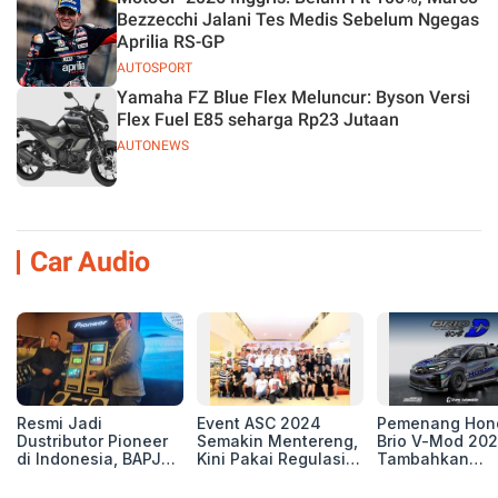
Bezzecchi Jalani Tes Medis Sebelum Ngegas
Aprilia RS-GP
AUTOSPORT
Yamaha FZ Blue Flex Meluncur: Byson Versi
Flex Fuel E85 seharga Rp23 Jutaan
AUTONEWS
Car Audio
Resmi Jadi
Event ASC 2024
Pemenang Hon
Dustributor Pioneer
Semakin Mentereng,
Brio V-Mod 20
di Indonesia, BAPJ
Kini Pakai Regulasi
Tambahkan
Luncurkan 2 Head
International IASCA
Sentuhan Drift
Unit Baru!
Proporsionalita