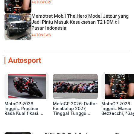
AUTOSPORT
Memotret Mobil The Hero Model Jetour yang
Jadi Pintu Masuk Kesuksesan T2 i-DM di
Pasar Indonesia
AUTONEWS
Autosport
MotoGP 2026
MotoGP 2026: Daftar
MotoGP 2026
Inggris: Practice
Pembalap 2027,
Inggris: Marco
Rasa Kualifikasi.
Tinggal Tunggu
Bezzecchi, "Sa
Edan, 8 Pembalap
Beberapa Kursi Lagi
Petarung dan S
Pecahkan Rekor
Perang"
Kecepatan
Silverstone!