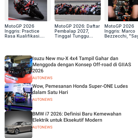
MotoGP 2026
MotoGP 2026: Daftar
MotoGP 2026
Inggris: Practice
Pembalap 2027,
Inggris: Marco
Rasa Kualifikasi.
Tinggal Tunggu
Bezzecchi, "Sa
Edan, 8 Pembalap
Beberapa Kursi Lagi
Petarung dan S
Pecahkan Rekor
Perang"
Kecepatan
Silverstone!
Isuzu New mu-X 4x4 Tampil Gahar dan
Menggoda dengan Konsep Off-road di GIIAS
2026
AUTONEWS
Wow, Pemesanan Honda Super-ONE Ludes
dalam Satu Hari
AUTONEWS
BMW i7 2026: Definisi Baru Kemewahan
Elektrik untuk Eksekutif Modern
AUTONEWS