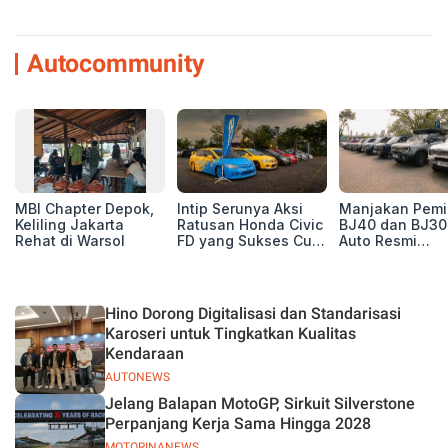
Autocommunity
MBI Chapter Depok,
Intip Serunya Aksi
Manjakan Pemil
Keliling Jakarta
Ratusan Honda Civic
BJ40 dan BJ30
Rehat di Warsol
FD yang Sukses Curi
Auto Resmi
Perhatian di Munas
Deklarasikan B
IV Ungaran!
ORV Chapter l
Touring Carita
Hino Dorong Digitalisasi dan Standarisasi
Karoseri untuk Tingkatkan Kualitas
Kendaraan
AUTONEWS
Jelang Balapan MotoGP, Sirkuit Silverstone
Perpanjang Kerja Sama Hingga 2028
MOTORINANEWS