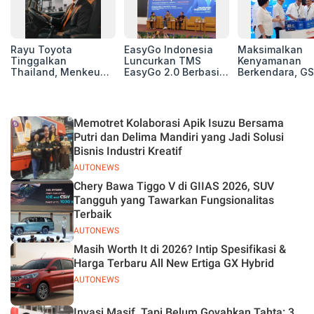
Rayu Toyota
EasyGo Indonesia
Maksimalkan
Tinggalkan
Luncurkan TMS
Kenyamanan
Thailand, Menkeu
EasyGo 2.0 Berbasis
Berkendara, GS
Purbaya Tawarkan
AI, Bantu Manajemen
Luncurkan EV
Insentif Besar demi
Transportasi End-to-
Auxiliary Batte
Jadikan Indonesia
End
GS CaRe di GII
Basis Produksi
2026
Memotret Kolaborasi Apik Isuzu Bersama
ASEAN
Putri dan Delima Mandiri yang Jadi Solusi
Bisnis Industri Kreatif
AUTONEWS
Chery Bawa Tiggo V di GIIAS 2026, SUV
Tangguh yang Tawarkan Fungsionalitas
Terbaik
AUTONEWS
Masih Worth It di 2026? Intip Spesifikasi &
Harga Terbaru All New Ertiga GX Hybrid
AUTONEWS
Invasi Masif, Tapi Belum Goyahkan Tahta: 3