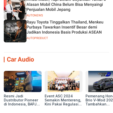
Alasan Mobil China Belum Bisa Menyaingi
Penjualan Mobil Jepang
AUTONEWS
Rayu Toyota Tinggalkan Thailand, Menkeu
Purbaya Tawarkan Insentif Besar demi
Jadikan Indonesia Basis Produksi ASEAN
AUTOPRODUCT
Car Audio
Resmi Jadi
Event ASC 2024
Pemenang Hon
Dustributor Pioneer
Semakin Mentereng,
Brio V-Mod 20
di Indonesia, BAPJ
Kini Pakai Regulasi
Tambahkan
Luncurkan 2 Head
International IASCA
Sentuhan Drift
Unit Baru!
Proporsionalita