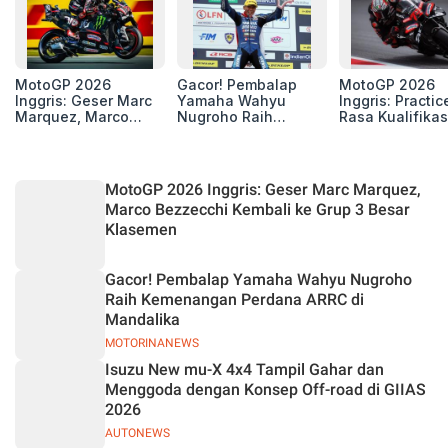
MotoGP 2026
Gacor! Pembalap
MotoGP 2026
Inggris: Geser Marc
Yamaha Wahyu
Inggris: Practic
Marquez, Marco
Nugroho Raih
Rasa Kualifikas
Bezzecchi Kembali
Kemenangan
Edan, 8 Pemba
ke Grup 3 Besar
Perdana ARRC di
Pecahkan Reko
Klasemen
Mandalika
Kecepatan
Silverstone!
MotoGP 2026 Inggris: Geser Marc Marquez,
Marco Bezzecchi Kembali ke Grup 3 Besar
Klasemen
Gacor! Pembalap Yamaha Wahyu Nugroho
Raih Kemenangan Perdana ARRC di
Mandalika
MOTORINANEWS
Isuzu New mu-X 4x4 Tampil Gahar dan
Menggoda dengan Konsep Off-road di GIIAS
2026
AUTONEWS