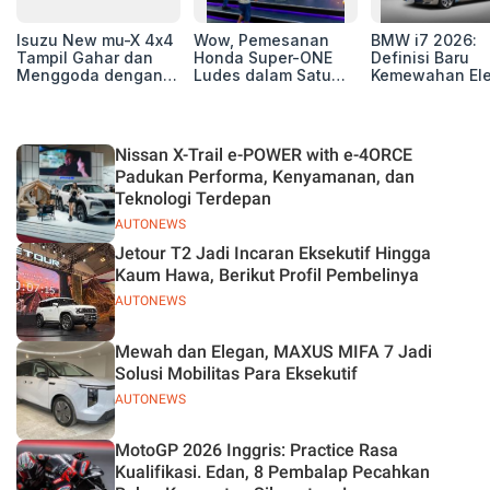
Isuzu New mu-X 4x4
Wow, Pemesanan
BMW i7 2026:
Tampil Gahar dan
Honda Super-ONE
Definisi Baru
Menggoda dengan
Ludes dalam Satu
Kemewahan Ele
Konsep Off-road di
Hari
untuk Eksekutif
GIIAS 2026
Modern
Nissan X-Trail e-POWER with e-4ORCE
Padukan Performa, Kenyamanan, dan
Teknologi Terdepan
AUTONEWS
Jetour T2 Jadi Incaran Eksekutif Hingga
Kaum Hawa, Berikut Profil Pembelinya
AUTONEWS
Mewah dan Elegan, MAXUS MIFA 7 Jadi
Solusi Mobilitas Para Eksekutif
AUTONEWS
MotoGP 2026 Inggris: Practice Rasa
Kualifikasi. Edan, 8 Pembalap Pecahkan