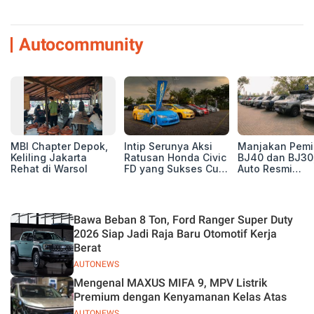
Autocommunity
MBI Chapter Depok,
Intip Serunya Aksi
Manjakan Pemil
Keliling Jakarta
Ratusan Honda Civic
BJ40 dan BJ30
Rehat di Warsol
FD yang Sukses Curi
Auto Resmi
Perhatian di Munas
Deklarasikan B
IV Ungaran!
ORV Chapter l
Touring Carita
Bawa Beban 8 Ton, Ford Ranger Super Duty
2026 Siap Jadi Raja Baru Otomotif Kerja
Berat
AUTONEWS
Mengenal MAXUS MIFA 9, MPV Listrik
Premium dengan Kenyamanan Kelas Atas
AUTONEWS