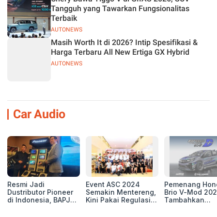
Tangguh yang Tawarkan Fungsionalitas
Terbaik
AUTONEWS
Masih Worth It di 2026? Intip Spesifikasi &
Harga Terbaru All New Ertiga GX Hybrid
AUTONEWS
Car Audio
Resmi Jadi
Event ASC 2024
Pemenang Hon
Dustributor Pioneer
Semakin Mentereng,
Brio V-Mod 20
di Indonesia, BAPJ
Kini Pakai Regulasi
Tambahkan
Luncurkan 2 Head
International IASCA
Sentuhan Drift
Unit Baru!
Proporsionalita