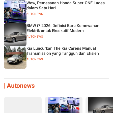
Wow, Pemesanan Honda Super-ONE Ludes
dalam Satu Hari
AUTONEWS
BMW i7 2026: Definisi Baru Kemewahan
Elektrik untuk Eksekutif Modern
AUTONEWS
Kia Luncurkan The Kia Carens Manual
Transmission yang Tangguh dan Efisien
AUTONEWS
Autonews