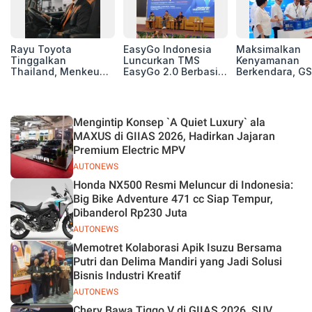
Rayu Toyota
EasyGo Indonesia
Maksimalkan
Tinggalkan
Luncurkan TMS
Kenyamanan
Thailand, Menkeu
EasyGo 2.0 Berbasis
Berkendara, GS
Purbaya Tawarkan
AI, Bantu Manajemen
Luncurkan EV
Insentif Besar demi
Transportasi End-to-
Auxiliary Batte
Jadikan Indonesia
End
GS CaRe di GII
Basis Produksi
2026
Mengintip Konsep `A Quiet Luxury` ala
ASEAN
MAXUS di GIIAS 2026, Hadirkan Jajaran
Premium Electric MPV
AUTONEWS
Honda NX500 Resmi Meluncur di Indonesia:
Big Bike Adventure 471 cc Siap Tempur,
Dibanderol Rp230 Juta
AUTONEWS
Memotret Kolaborasi Apik Isuzu Bersama
Putri dan Delima Mandiri yang Jadi Solusi
Bisnis Industri Kreatif
AUTONEWS
Chery Bawa Tiggo V di GIIAS 2026, SUV