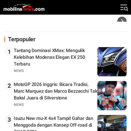
Klasemen
Headline
Terpopuler
Tantang Dominasi XMax: Mengulik
1
Kelebihan Modenas Elegan EX 250
Terbaru
NEWS
MotoGP 2026 Inggris: Bicara Tradisi,
2
Marc Marquez dan Marco Bezzecchi Tak
Bakal Juara di Silverstone
NEWS
Isuzu New mu-X 4x4 Tampil Gahar dan
3
Menggoda dengan Konsep Off-road di