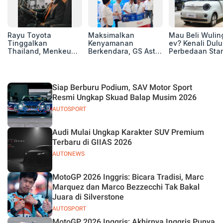
Rayu Toyota
Maksimalkan
Mau Beli Wuling
Tinggalkan
Kenyamanan
ev? Kenali Dulu
Thailand, Menkeu
Berkendara, GS Astra
Perbedaan Sta
Purbaya Tawarkan
Luncurkan EV
Range dan Lon
Insentif Besar demi
Auxiliary Battery dan
Range
Jadikan Indonesia
GS CaRe di GIIAS
Basis Produksi
2026
Siap Berburu Podium, SAV Motor Sport
ASEAN
Resmi Ungkap Skuad Balap Musim 2026
AUTOSPORT
Audi Mulai Ungkap Karakter SUV Premium
Terbaru di GIIAS 2026
AUTONEWS
MotoGP 2026 Inggris: Bicara Tradisi, Marc
Marquez dan Marco Bezzecchi Tak Bakal
Juara di Silverstone
AUTOSPORT
MotoGP 2026 Inggris: Akhirnya Inggris Punya