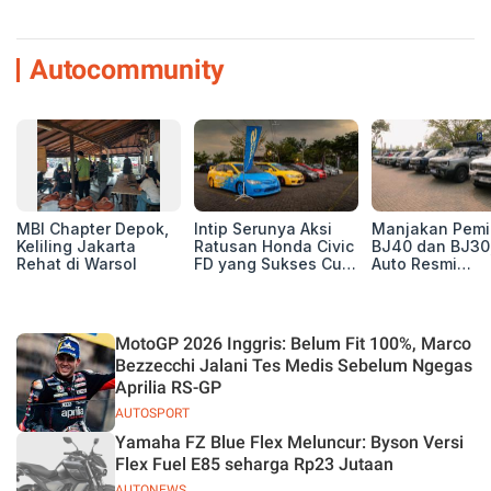
Autocommunity
MBI Chapter Depok,
Intip Serunya Aksi
Manjakan Pemil
Keliling Jakarta
Ratusan Honda Civic
BJ40 dan BJ30
Rehat di Warsol
FD yang Sukses Curi
Auto Resmi
Perhatian di Munas
Deklarasikan B
IV Ungaran!
ORV Chapter l
Touring Carita
MotoGP 2026 Inggris: Belum Fit 100%, Marco
Bezzecchi Jalani Tes Medis Sebelum Ngegas
Aprilia RS-GP
AUTOSPORT
Yamaha FZ Blue Flex Meluncur: Byson Versi
Flex Fuel E85 seharga Rp23 Jutaan
AUTONEWS