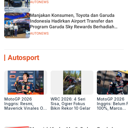
AUTONEWS
Manjakan Konsumen, Toyota dan Garuda
Indonesia Hadirkan Airport Transfer dan
Program Garuda Sky Rewards Berhadiah
Hybrid EV
AUTONEWS
Autosport
MotoGP 2026
WRC 2026: 4 Seri
MotoGP 2026
Inggris: Resmi,
Sisa, Ogier Fokus
Inggris: Belum F
Maverick Vinales Out
Bikin Rekor 10 Gelar
100%, Marco
dan Pol Espargaro
Bezzecchi Jala
Mengaspal di
Medis Sebelum
Silverstone. Seri
Ngegas Aprilia
Selanjutnya Belum
GP