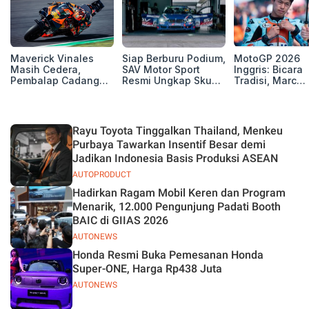
Maverick Vinales
Siap Berburu Podium,
MotoGP 2026
Masih Cedera,
SAV Motor Sport
Inggris: Bicara
Pembalap Cadangan
Resmi Ungkap Skuad
Tradisi, Marc
Pol Espargarodi Siap
Balap Musim 2026
Marquez dan M
Bertarung untuk
Bezzecchi Tak 
MotoGP Inggris
Juara di Si
Rayu Toyota Tinggalkan Thailand, Menkeu
Purbaya Tawarkan Insentif Besar demi
Jadikan Indonesia Basis Produksi ASEAN
AUTOPRODUCT
Hadirkan Ragam Mobil Keren dan Program
Menarik, 12.000 Pengunjung Padati Booth
BAIC di GIIAS 2026
AUTONEWS
Honda Resmi Buka Pemesanan Honda
Super-ONE, Harga Rp438 Juta
AUTONEWS