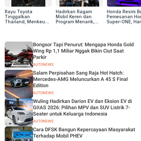
Rayu Toyota
Hadirkan Ragam
Honda Resmi B
Tinggalkan
Mobil Keren dan
Pemesanan Ho
Thailand, Menkeu
Program Menarik,
Super-ONE, Ha
Purbaya Tawarkan
12.000 Pengunjung
Rp438 Juta
Insentif Besar demi
Padati Booth BAIC di
Jadikan Indonesia
GIIAS 2026
Basis Produksi
Bongsor Tapi Penurut: Mengapa Honda Gold
ASEAN
Wing Rp 1,1 Miliar Nggak Bikin Ciut Saat
Parkir
AUTONEWS
Salam Perpisahan Sang Raja Hot Hatch:
Mercedes-AMG Meluncurkan A 45 S Final
Edition
AUTONEWS
Wuling Hadirkan Darion EV dan Eksion EV di
GIIAS 2026: Pilihan MPV dan SUV Listrik 7-
Seater untuk Keluarga Indonesia
AUTONEWS
Cara DFSK Bangun Kepercayaan Masyarakat
Terhadap Mobil PHEV