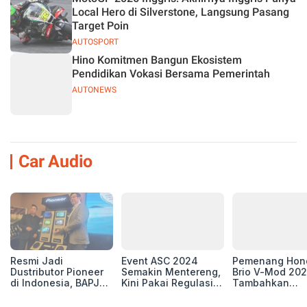
Local Hero di Silverstone, Langsung Pasang
Target Poin
AUTOSPORT
Hino Komitmen Bangun Ekosistem
Pendidikan Vokasi Bersama Pemerintah
AUTONEWS
Car Audio
Resmi Jadi
Event ASC 2024
Pemenang Hon
Dustributor Pioneer
Semakin Mentereng,
Brio V-Mod 20
di Indonesia, BAPJ
Kini Pakai Regulasi
Tambahkan
Luncurkan 2 Head
International IASCA
Sentuhan Drift
Unit Baru!
Proporsionalita