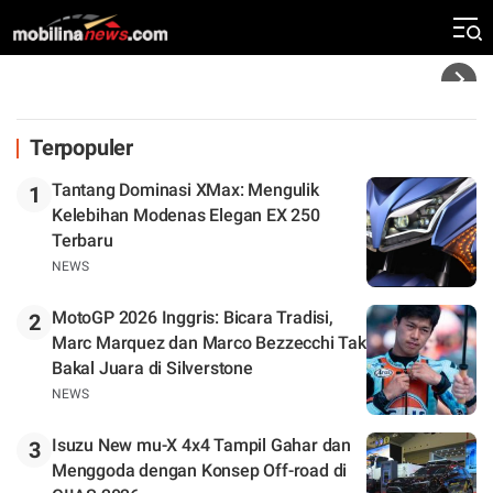
Klasemen
Headline
Terpopuler
Tantang Dominasi XMax: Mengulik
1
Kelebihan Modenas Elegan EX 250
Terbaru
NEWS
MotoGP 2026 Inggris: Bicara Tradisi,
2
Marc Marquez dan Marco Bezzecchi Tak
Bakal Juara di Silverstone
NEWS
Isuzu New mu-X 4x4 Tampil Gahar dan
3
Menggoda dengan Konsep Off-road di