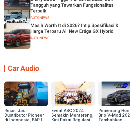
Tangguh yang Tawarkan Fungsionalitas
Terbaik
AUTONEWS
Masih Worth It di 2026? Intip Spesifikasi &
Harga Terbaru All New Ertiga GX Hybrid
AUTONEWS
Car Audio
Resmi Jadi
Event ASC 2024
Pemenang Hon
Dustributor Pioneer
Semakin Mentereng,
Brio V-Mod 20
di Indonesia, BAPJ
Kini Pakai Regulasi
Tambahkan
Luncurkan 2 Head
International IASCA
Sentuhan Drift
Unit Baru!
Proporsionalita