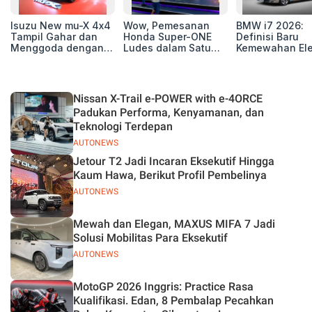
Isuzu New mu-X 4x4
Wow, Pemesanan
BMW i7 2026:
Tampil Gahar dan
Honda Super-ONE
Definisi Baru
Menggoda dengan
Ludes dalam Satu
Kemewahan Ele
Konsep Off-road di
Hari
untuk Eksekutif
GIIAS 2026
Modern
Nissan X-Trail e-POWER with e-4ORCE
Padukan Performa, Kenyamanan, dan
Teknologi Terdepan
AUTONEWS
Jetour T2 Jadi Incaran Eksekutif Hingga
Kaum Hawa, Berikut Profil Pembelinya
AUTONEWS
Mewah dan Elegan, MAXUS MIFA 7 Jadi
Solusi Mobilitas Para Eksekutif
AUTONEWS
MotoGP 2026 Inggris: Practice Rasa
Kualifikasi. Edan, 8 Pembalap Pecahkan