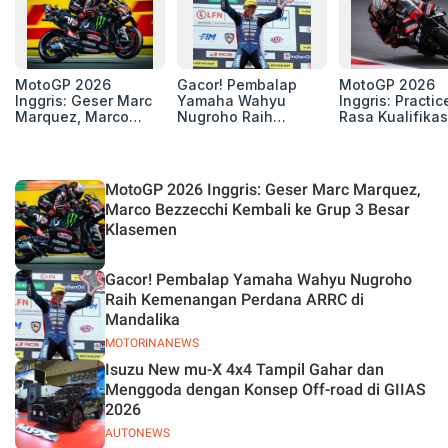
MotoGP 2026
Gacor! Pembalap
MotoGP 2026
Inggris: Geser Marc
Yamaha Wahyu
Inggris: Practic
Marquez, Marco
Nugroho Raih
Rasa Kualifikas
Bezzecchi Kembali
Kemenangan
Edan, 8 Pemba
ke Grup 3 Besar
Perdana ARRC di
Pecahkan Reko
Klasemen
Mandalika
Kecepatan
Silverstone!
MotoGP 2026 Inggris: Geser Marc Marquez,
Marco Bezzecchi Kembali ke Grup 3 Besar
Klasemen
Gacor! Pembalap Yamaha Wahyu Nugroho
Raih Kemenangan Perdana ARRC di
Mandalika
MOTORINANEWS
Isuzu New mu-X 4x4 Tampil Gahar dan
Menggoda dengan Konsep Off-road di GIIAS
2026
AUTONEWS