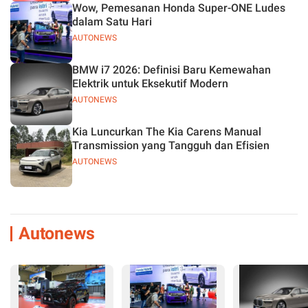
Wow, Pemesanan Honda Super-ONE Ludes
dalam Satu Hari
AUTONEWS
BMW i7 2026: Definisi Baru Kemewahan
Elektrik untuk Eksekutif Modern
AUTONEWS
Kia Luncurkan The Kia Carens Manual
Transmission yang Tangguh dan Efisien
AUTONEWS
Autonews