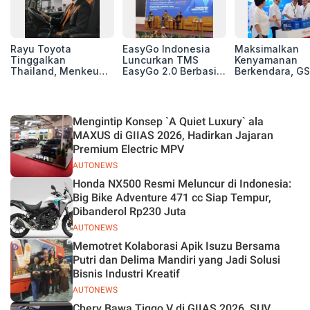
Rayu Toyota
EasyGo Indonesia
Maksimalkan
Tinggalkan
Luncurkan TMS
Kenyamanan
Thailand, Menkeu
EasyGo 2.0 Berbasis
Berkendara, GS
Purbaya Tawarkan
AI, Bantu Manajemen
Luncurkan EV
Insentif Besar demi
Transportasi End-to-
Auxiliary Batte
Jadikan Indonesia
End
GS CaRe di GII
Basis Produksi
2026
Mengintip Konsep `A Quiet Luxury` ala
ASEAN
MAXUS di GIIAS 2026, Hadirkan Jajaran
Premium Electric MPV
AUTONEWS
Honda NX500 Resmi Meluncur di Indonesia:
Big Bike Adventure 471 cc Siap Tempur,
Dibanderol Rp230 Juta
AUTONEWS
Memotret Kolaborasi Apik Isuzu Bersama
Putri dan Delima Mandiri yang Jadi Solusi
Bisnis Industri Kreatif
AUTONEWS
Chery Bawa Tiggo V di GIIAS 2026, SUV