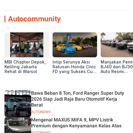
Autocommunity
MBI Chapter Depok,
Intip Serunya Aksi
Manjakan Pemil
Keliling Jakarta
Ratusan Honda Civic
BJ40 dan BJ30
Rehat di Warsol
FD yang Sukses Curi
Auto Resmi
Perhatian di Munas
Deklarasikan B
IV Ungaran!
ORV Chapter l
Touring Carita
Bawa Beban 8 Ton, Ford Ranger Super Duty
2026 Siap Jadi Raja Baru Otomotif Kerja
Berat
AUTONEWS
Mengenal MAXUS MIFA 9, MPV Listrik
Premium dengan Kenyamanan Kelas Atas
AUTONEWS