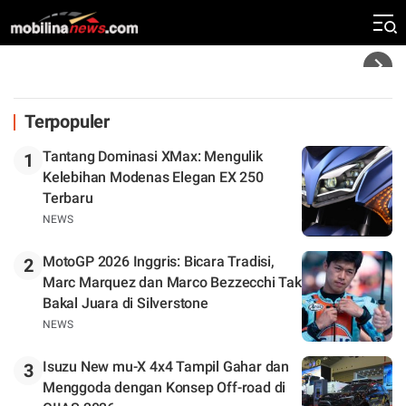
Zona Perburuan Gelar
Headline
Terpopuler
Tantang Dominasi XMax: Mengulik
1
Kelebihan Modenas Elegan EX 250
Terbaru
NEWS
MotoGP 2026 Inggris: Bicara Tradisi,
2
Marc Marquez dan Marco Bezzecchi Tak
Bakal Juara di Silverstone
NEWS
Isuzu New mu-X 4x4 Tampil Gahar dan
3
Menggoda dengan Konsep Off-road di