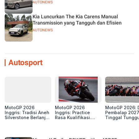
AUTONEWS
Kia Luncurkan The Kia Carens Manual
Transmission yang Tangguh dan Efisien
AUTONEWS
Autosport
MotoGP 2026
MotoGP 2026
MotoGP 2026: D
Inggris: Tradisi Aneh
Inggris: Practice
Pembalap 2027
Silverstone Berlanjut,
Rasa Kualifikasi.
Tinggal Tungg
4 Unit Aprilia RS-GP
Edan, 8 Pembalap
Beberapa Kursi
di Zona Perburuan
Pecahkan Rekor
Gelar
Kecepatan
Silverstone!