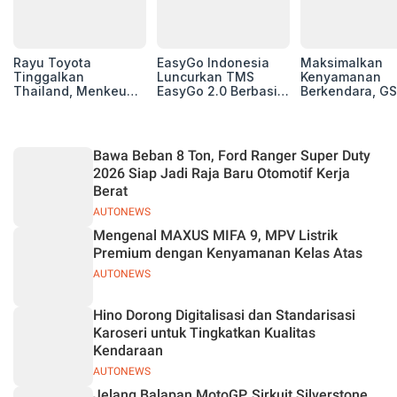
Rayu Toyota
EasyGo Indonesia
Maksimalkan
Tinggalkan
Luncurkan TMS
Kenyamanan
Thailand, Menkeu
EasyGo 2.0 Berbasis
Berkendara, GS
Purbaya Tawarkan
AI, Bantu Manajemen
Luncurkan EV
Insentif Besar demi
Transportasi End-to-
Auxiliary Batte
Jadikan Indonesia
End
GS CaRe di GII
Basis Produksi
2026
Bawa Beban 8 Ton, Ford Ranger Super Duty
ASEAN
2026 Siap Jadi Raja Baru Otomotif Kerja
Berat
AUTONEWS
Mengenal MAXUS MIFA 9, MPV Listrik
Premium dengan Kenyamanan Kelas Atas
AUTONEWS
Hino Dorong Digitalisasi dan Standarisasi
Karoseri untuk Tingkatkan Kualitas
Kendaraan
AUTONEWS
Jelang Balapan MotoGP, Sirkuit Silverstone