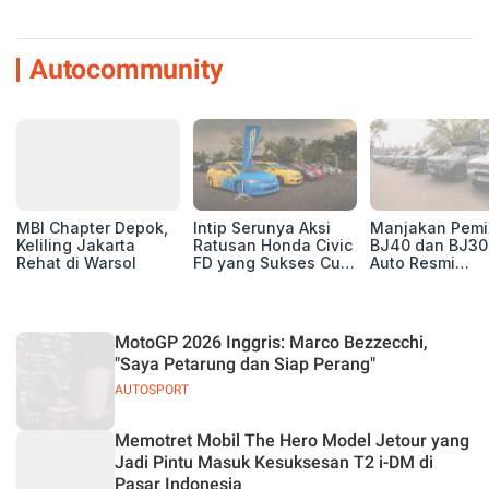
Autocommunity
MBI Chapter Depok,
Intip Serunya Aksi
Manjakan Pemil
Keliling Jakarta
Ratusan Honda Civic
BJ40 dan BJ30
Rehat di Warsol
FD yang Sukses Curi
Auto Resmi
Perhatian di Munas
Deklarasikan B
IV Ungaran!
ORV Chapter l
Touring Carita
MotoGP 2026 Inggris: Marco Bezzecchi,
"Saya Petarung dan Siap Perang"
AUTOSPORT
Memotret Mobil The Hero Model Jetour yang
Jadi Pintu Masuk Kesuksesan T2 i-DM di
Pasar Indonesia