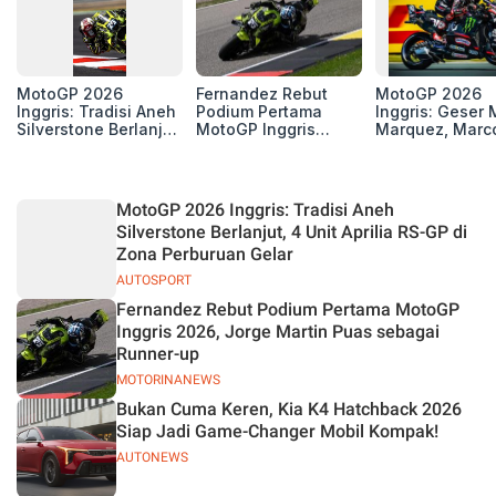
MotoGP 2026
Fernandez Rebut
MotoGP 2026
Inggris: Tradisi Aneh
Podium Pertama
Inggris: Geser 
Silverstone Berlanjut,
MotoGP Inggris
Marquez, Marc
4 Unit Aprilia RS-GP
2026, Jorge Martin
Bezzecchi Kemb
di Zona Perburuan
Puas sebagai
ke Grup 3 Besa
Gelar
Runner-up
Klasemen
MotoGP 2026 Inggris: Tradisi Aneh
Silverstone Berlanjut, 4 Unit Aprilia RS-GP di
Zona Perburuan Gelar
AUTOSPORT
Fernandez Rebut Podium Pertama MotoGP
Inggris 2026, Jorge Martin Puas sebagai
Runner-up
MOTORINANEWS
Bukan Cuma Keren, Kia K4 Hatchback 2026
Siap Jadi Game-Changer Mobil Kompak!
AUTONEWS