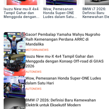
Isuzu New mu-X 4x4
Wow, Pemesanan
BMW i7 2026:
Tampil Gahar dan
Honda Super-ONE
Definisi Baru
Menggoda dengan
Ludes dalam Satu
Kemewahan Ele
Konsep Off-road di
Hari
untuk Eksekutif
GIIAS 2026
Modern
Gacor! Pembalap Yamaha Wahyu Nugroho
Raih Kemenangan Perdana ARRC di
Mandalika
MOTORINANEWS
Isuzu New mu-X 4x4 Tampil Gahar dan
Menggoda dengan Konsep Off-road di GIIAS
2026
AUTONEWS
Wow, Pemesanan Honda Super-ONE Ludes
dalam Satu Hari
AUTONEWS
BMW i7 2026: Definisi Baru Kemewahan
Elektrik untuk Eksekutif Modern