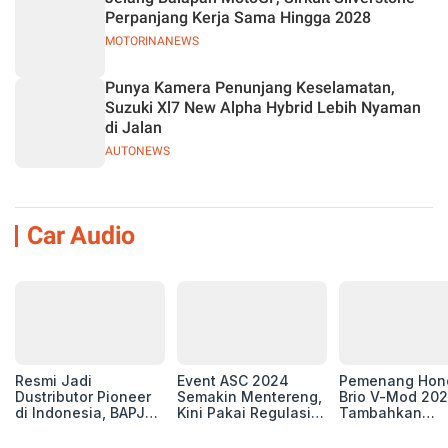
Perpanjang Kerja Sama Hingga 2028
MOTORINANEWS
Punya Kamera Penunjang Keselamatan,
Suzuki Xl7 New Alpha Hybrid Lebih Nyaman
di Jalan
AUTONEWS
Car Audio
Resmi Jadi
Event ASC 2024
Pemenang Hon
Dustributor Pioneer
Semakin Mentereng,
Brio V-Mod 20
di Indonesia, BAPJ
Kini Pakai Regulasi
Tambahkan
Luncurkan 2 Head
International IASCA
Sentuhan Drift
Unit Baru!
Proporsionalita