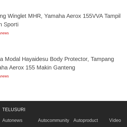
ng Winglet MHR, Yamaha Aerox 155VVA Tampil
n Sporti
anews
a Modal Hayaidesu Body Protector, Tampang
ha Aerox 155 Makin Ganteng
anews
TELUSURI
Autonews
Autocommunity
Autoproduct
Video