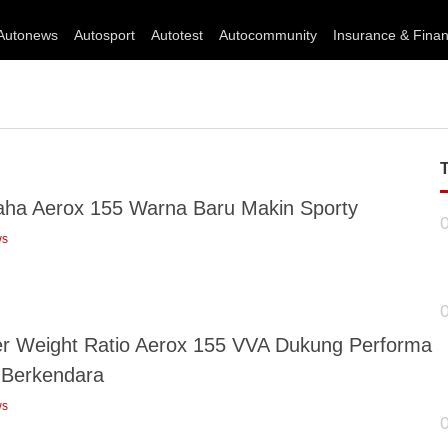
Autonews
Autosport
Autotest
Autocommunity
Insurance & Fina
ha Aerox 155 Warna Baru Makin Sporty
ws
r Weight Ratio Aerox 155 VVA Dukung Performa
 Berkendara
ws