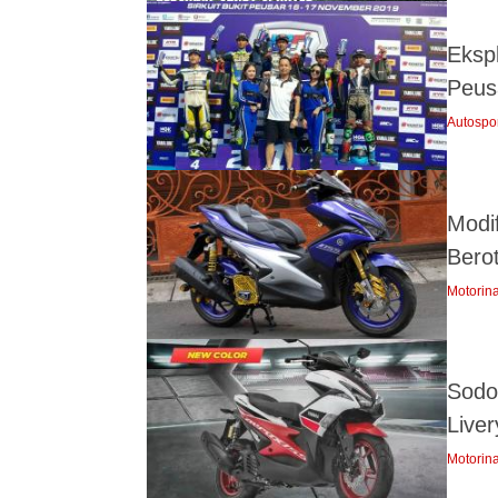
Ekspl
Peus
Autospo
Modi
Bero
Motorin
Sodo
Live
Motorin