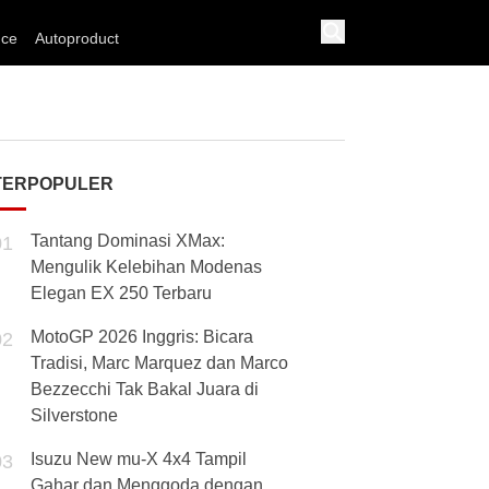
nce
Autoproduct
TERPOPULER
Tantang Dominasi XMax:
01
Mengulik Kelebihan Modenas
Elegan EX 250 Terbaru
MotoGP 2026 Inggris: Bicara
02
Tradisi, Marc Marquez dan Marco
Bezzecchi Tak Bakal Juara di
Silverstone
Isuzu New mu-X 4x4 Tampil
03
Gahar dan Menggoda dengan