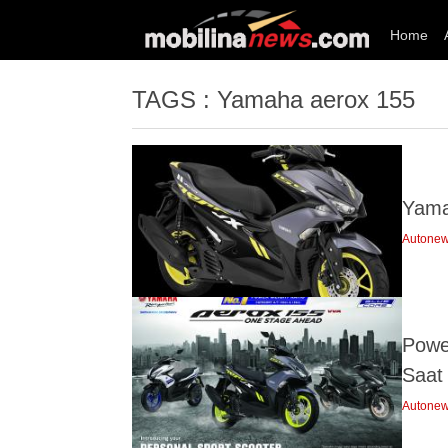
Home
TAGS : Yamaha aerox 155
Yama
Autone
Powe
Saat
Autone