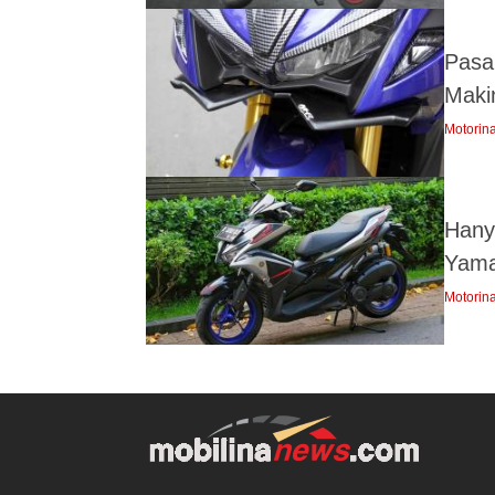
Pasa
Maki
Motorin
Hany
Yama
Motorin