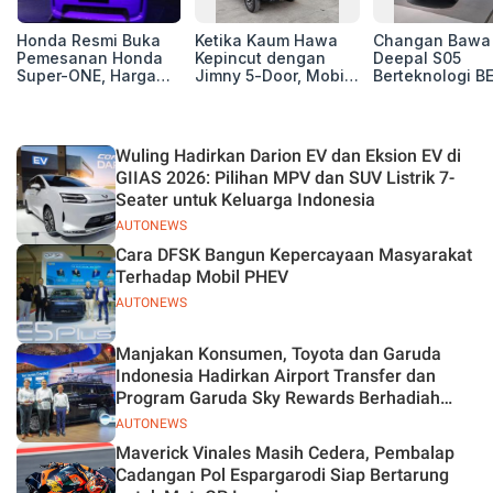
Honda Resmi Buka
Ketika Kaum Hawa
Changan Bawa
Pemesanan Honda
Kepincut dengan
Deepal S05
Super-ONE, Harga
Jimny 5-Door, Mobil
Berteknologi B
Rp438 Juta
Macho yang Jadi
dan REEV di GI
Impian Para
2026, Yuk Sima
Petualang
Fitur Canggihn
Wuling Hadirkan Darion EV dan Eksion EV di
GIIAS 2026: Pilihan MPV dan SUV Listrik 7-
Seater untuk Keluarga Indonesia
AUTONEWS
Cara DFSK Bangun Kepercayaan Masyarakat
Terhadap Mobil PHEV
AUTONEWS
Manjakan Konsumen, Toyota dan Garuda
Indonesia Hadirkan Airport Transfer dan
Program Garuda Sky Rewards Berhadiah
Hybrid EV
AUTONEWS
Maverick Vinales Masih Cedera, Pembalap
Cadangan Pol Espargarodi Siap Bertarung