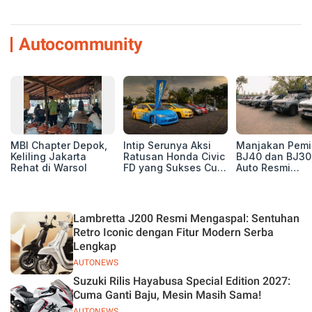
Autocommunity
MBI Chapter Depok,
Intip Serunya Aksi
Manjakan Pemil
Keliling Jakarta
Ratusan Honda Civic
BJ40 dan BJ30
Rehat di Warsol
FD yang Sukses Curi
Auto Resmi
Perhatian di Munas
Deklarasikan B
IV Ungaran!
ORV Chapter l
Touring Carita
Lambretta J200 Resmi Mengaspal: Sentuhan
Retro Iconic dengan Fitur Modern Serba
Lengkap
AUTONEWS
Suzuki Rilis Hayabusa Special Edition 2027:
Cuma Ganti Baju, Mesin Masih Sama!
AUTONEWS