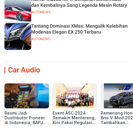
dan Kembalinya Sang Legenda Mesin Rotary
AUTONEWS
Tantang Dominasi XMax: Mengulik Kelebihan
Modenas Elegan EX 250 Terbaru
AUTONEWS
Car Audio
Resmi Jadi
Event ASC 2024
Pemenang Hon
Dustributor Pioneer
Semakin Mentereng,
Brio V-Mod 20
di Indonesia, BAPJ
Kini Pakai Regulasi
Tambahkan
Luncurkan 2 Head
International IASCA
Sentuhan Drift
Unit Baru!
Proporsionalita