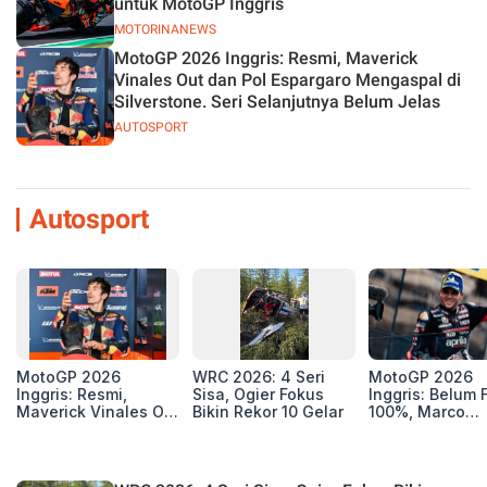
untuk MotoGP Inggris
MOTORINANEWS
MotoGP 2026 Inggris: Resmi, Maverick
Vinales Out dan Pol Espargaro Mengaspal di
Silverstone. Seri Selanjutnya Belum Jelas
AUTOSPORT
Autosport
MotoGP 2026
WRC 2026: 4 Seri
MotoGP 2026
Inggris: Resmi,
Sisa, Ogier Fokus
Inggris: Belum F
Maverick Vinales Out
Bikin Rekor 10 Gelar
100%, Marco
dan Pol Espargaro
Bezzecchi Jala
Mengaspal di
Medis Sebelum
Silverstone. Seri
Ngegas Aprilia
Selanjutnya Belum
GP