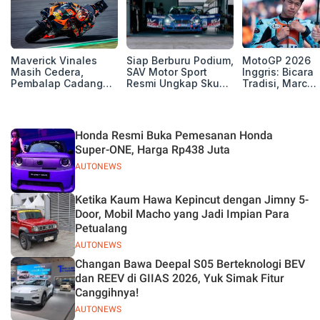
Maverick Vinales
Siap Berburu Podium,
MotoGP 2026
Masih Cedera,
SAV Motor Sport
Inggris: Bicara
Pembalap Cadangan
Resmi Ungkap Skuad
Tradisi, Marc
Pol Espargarodi Siap
Balap Musim 2026
Marquez dan M
Bertarung untuk
Bezzecchi Tak 
MotoGP Inggris
Juara di Si
Honda Resmi Buka Pemesanan Honda
Super-ONE, Harga Rp438 Juta
AUTONEWS
Ketika Kaum Hawa Kepincut dengan Jimny 5-
Door, Mobil Macho yang Jadi Impian Para
Petualang
AUTONEWS
Changan Bawa Deepal S05 Berteknologi BEV
dan REEV di GIIAS 2026, Yuk Simak Fitur
Canggihnya!
AUTONEWS