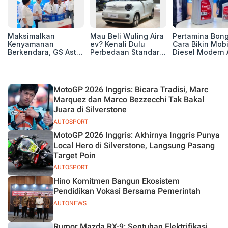
Maksimalkan
Mau Beli Wuling Aira
Pertamina Bon
Kenyamanan
ev? Kenali Dulu
Cara Bikin Mobi
Berkendara, GS Astra
Perbedaan Standard
Diesel Modern 
Luncurkan EV
Range dan Long
Berpuluh Ribu
Auxiliary Battery dan
Range
Kilometer!
GS CaRe di GIIAS
2026
MotoGP 2026 Inggris: Bicara Tradisi, Marc
Marquez dan Marco Bezzecchi Tak Bakal
Juara di Silverstone
AUTOSPORT
MotoGP 2026 Inggris: Akhirnya Inggris Punya
Local Hero di Silverstone, Langsung Pasang
Target Poin
AUTOSPORT
Hino Komitmen Bangun Ekosistem
Pendidikan Vokasi Bersama Pemerintah
AUTONEWS
Rumor Mazda RX-9: Sentuhan Elektrifikasi