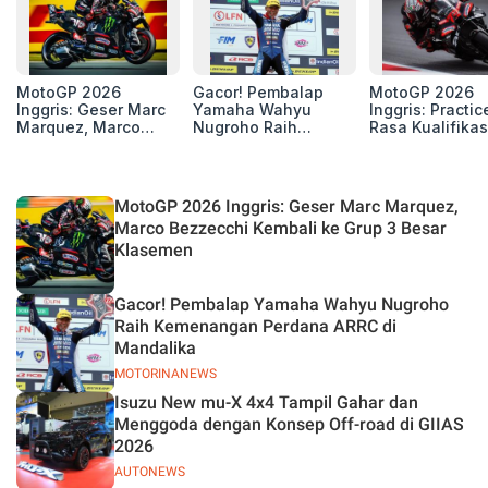
MotoGP 2026
Gacor! Pembalap
MotoGP 2026
Inggris: Geser Marc
Yamaha Wahyu
Inggris: Practic
Marquez, Marco
Nugroho Raih
Rasa Kualifikas
Bezzecchi Kembali
Kemenangan
Edan, 8 Pemba
ke Grup 3 Besar
Perdana ARRC di
Pecahkan Reko
Klasemen
Mandalika
Kecepatan
Silverstone!
MotoGP 2026 Inggris: Geser Marc Marquez,
Marco Bezzecchi Kembali ke Grup 3 Besar
Klasemen
Gacor! Pembalap Yamaha Wahyu Nugroho
Raih Kemenangan Perdana ARRC di
Mandalika
MOTORINANEWS
Isuzu New mu-X 4x4 Tampil Gahar dan
Menggoda dengan Konsep Off-road di GIIAS
2026
AUTONEWS