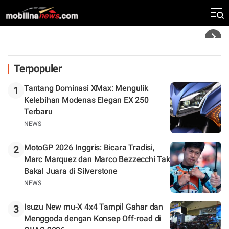
Klasemen
Headline
Terpopuler
Tantang Dominasi XMax: Mengulik
1
Kelebihan Modenas Elegan EX 250
Terbaru
NEWS
MotoGP 2026 Inggris: Bicara Tradisi,
2
Marc Marquez dan Marco Bezzecchi Tak
Bakal Juara di Silverstone
NEWS
Isuzu New mu-X 4x4 Tampil Gahar dan
3
Menggoda dengan Konsep Off-road di