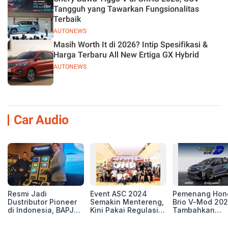
Tangguh yang Tawarkan Fungsionalitas
Terbaik
AUTONEWS
Masih Worth It di 2026? Intip Spesifikasi &
Harga Terbaru All New Ertiga GX Hybrid
AUTONEWS
Car Audio
Resmi Jadi
Event ASC 2024
Pemenang Hon
Dustributor Pioneer
Semakin Mentereng,
Brio V-Mod 20
di Indonesia, BAPJ
Kini Pakai Regulasi
Tambahkan
Luncurkan 2 Head
International IASCA
Sentuhan Drift
Unit Baru!
Proporsionalita