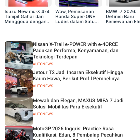
Isuzu New mu-X 4x4
Wow, Pemesanan
BMW i7 2026:
Tampil Gahar dan
Honda Super-ONE
Definisi Baru
Menggoda dengan
Ludes dalam Satu
Kemewahan Ele
Konsep Off-road di
Hari
untuk Eksekutif
GIIAS 2026
Modern
Nissan X-Trail e-POWER with e-4ORCE
Padukan Performa, Kenyamanan, dan
Teknologi Terdepan
AUTONEWS
Jetour T2 Jadi Incaran Eksekutif Hingga
Kaum Hawa, Berikut Profil Pembelinya
AUTONEWS
Mewah dan Elegan, MAXUS MIFA 7 Jadi
Solusi Mobilitas Para Eksekutif
AUTONEWS
MotoGP 2026 Inggris: Practice Rasa
Kualifikasi. Edan, 8 Pembalap Pecahkan