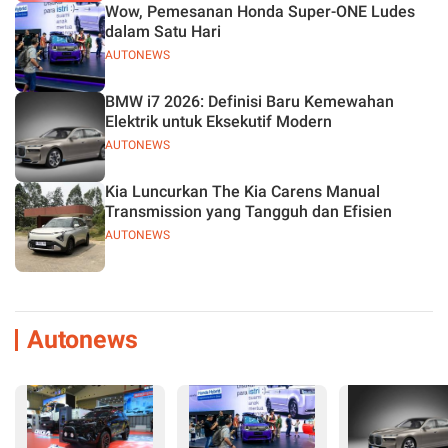
Wow, Pemesanan Honda Super-ONE Ludes
dalam Satu Hari
AUTONEWS
BMW i7 2026: Definisi Baru Kemewahan
Elektrik untuk Eksekutif Modern
AUTONEWS
Kia Luncurkan The Kia Carens Manual
Transmission yang Tangguh dan Efisien
AUTONEWS
Autonews