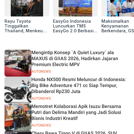
Rayu Toyota
EasyGo Indonesia
Maksimalkan
Tinggalkan
Luncurkan TMS
Kenyamanan
Thailand, Menkeu
EasyGo 2.0 Berbasis
Berkendara, GS
Purbaya Tawarkan
AI, Bantu Manajemen
Luncurkan EV
Insentif Besar demi
Transportasi End-to-
Auxiliary Batte
Jadikan Indonesia
End
GS CaRe di GII
Basis Produksi
2026
Mengintip Konsep `A Quiet Luxury` ala
ASEAN
MAXUS di GIIAS 2026, Hadirkan Jajaran
Premium Electric MPV
AUTONEWS
Honda NX500 Resmi Meluncur di Indonesia:
Big Bike Adventure 471 cc Siap Tempur,
Dibanderol Rp230 Juta
AUTONEWS
Memotret Kolaborasi Apik Isuzu Bersama
Putri dan Delima Mandiri yang Jadi Solusi
Bisnis Industri Kreatif
AUTONEWS
Chery Bawa Tiggo V di GIIAS 2026, SUV