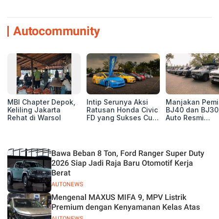
Autocommunity
MBI Chapter Depok,
Intip Serunya Aksi
Manjakan Pemil
Keliling Jakarta
Ratusan Honda Civic
BJ40 dan BJ30
Rehat di Warsol
FD yang Sukses Curi
Auto Resmi
Perhatian di Munas
Deklarasikan B
IV Ungaran!
ORV Chapter l
Touring Carita
Bawa Beban 8 Ton, Ford Ranger Super Duty
2026 Siap Jadi Raja Baru Otomotif Kerja
Berat
AUTONEWS
Mengenal MAXUS MIFA 9, MPV Listrik
Premium dengan Kenyamanan Kelas Atas
AUTONEWS