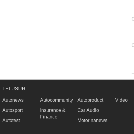
TELUSURI
Autonews
Autocommunity
Autoproduct
Video
Autosport
Insurance &
Car Audio
Finance
Autotest
Motorinanews