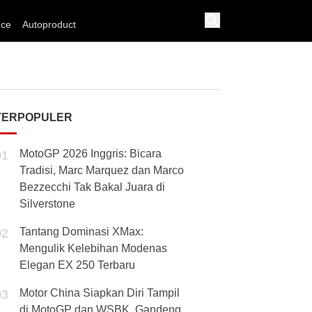
nce
Autoproduct
TERPOPULER
MotoGP 2026 Inggris: Bicara
01
Tradisi, Marc Marquez dan Marco
Bezzecchi Tak Bakal Juara di
Silverstone
Tantang Dominasi XMax:
02
Mengulik Kelebihan Modenas
Elegan EX 250 Terbaru
Motor China Siapkan Diri Tampil
03
di MotoGP dan WSBK, Gandeng