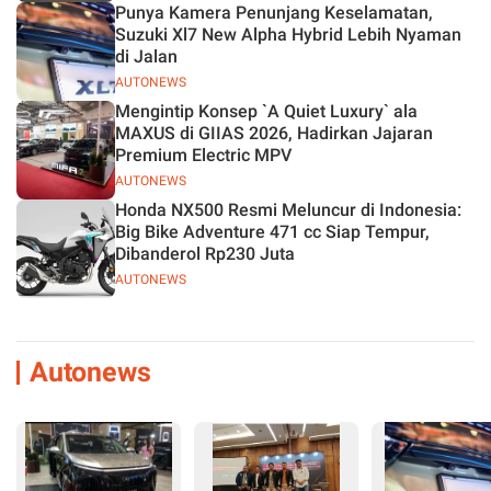
Punya Kamera Penunjang Keselamatan,
Suzuki Xl7 New Alpha Hybrid Lebih Nyaman
di Jalan
AUTONEWS
Mengintip Konsep `A Quiet Luxury` ala
MAXUS di GIIAS 2026, Hadirkan Jajaran
Premium Electric MPV
AUTONEWS
Honda NX500 Resmi Meluncur di Indonesia:
Big Bike Adventure 471 cc Siap Tempur,
Dibanderol Rp230 Juta
AUTONEWS
Autonews