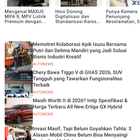
Mengenal MAXUS
Hino Dorong
Punya Kamera
MIFA 9, MPV Listrik
Digitalisasi dan
Penunjang
Premium dengan
Standarisasi Karoseri
Keselamatan, S
Kenyamanan Kelas
untuk Tingkatkan
Xl7 New Alpha
Atas
Kualitas Kendaraan
Hybrid Lebih 
di Jalan
Memotret Kolaborasi Apik Isuzu Bersama
Putri dan Delima Mandiri yang Jadi Solusi
Bisnis Industri Kreatif
AUTONEWS
Chery Bawa Tiggo V di GIIAS 2026, SUV
Tangguh yang Tawarkan Fungsionalitas
Terbaik
AUTONEWS
Masih Worth It di 2026? Intip Spesifikasi &
Harga Terbaru All New Ertiga GX Hybrid
AUTONEWS
Invasi Masif, Tapi Belum Goyahkan Tahta: 3
Alasan Mobil China Belum Bisa Menyaingi