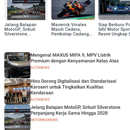
Jelang Balapan
Maverick Vinales
Siap Berburu P
MotoGP, Sirkuit
Masih Cedera,
SAV Motor Spor
Silverstone
Pembalap Cadangan
Resmi Ungkap 
Perpanjang Kerja
Pol Espargarodi Siap
Balap Musim 2
Sama Hingga 2028
Bertarung untuk
MotoGP Inggris
Mengenal MAXUS MIFA 9, MPV Listrik
Premium dengan Kenyamanan Kelas Atas
AUTONEWS
Hino Dorong Digitalisasi dan Standarisasi
Karoseri untuk Tingkatkan Kualitas
Kendaraan
AUTONEWS
Jelang Balapan MotoGP, Sirkuit Silverstone
Perpanjang Kerja Sama Hingga 2028
MOTORINANEWS