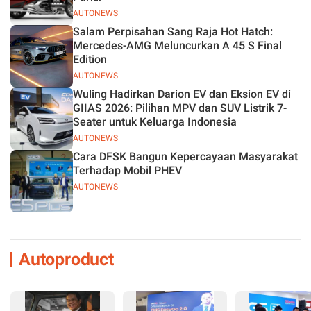
AUTONEWS
Salam Perpisahan Sang Raja Hot Hatch:
Mercedes-AMG Meluncurkan A 45 S Final
Edition
AUTONEWS
Wuling Hadirkan Darion EV dan Eksion EV di
GIIAS 2026: Pilihan MPV dan SUV Listrik 7-
Seater untuk Keluarga Indonesia
AUTONEWS
Cara DFSK Bangun Kepercayaan Masyarakat
Terhadap Mobil PHEV
AUTONEWS
Autoproduct