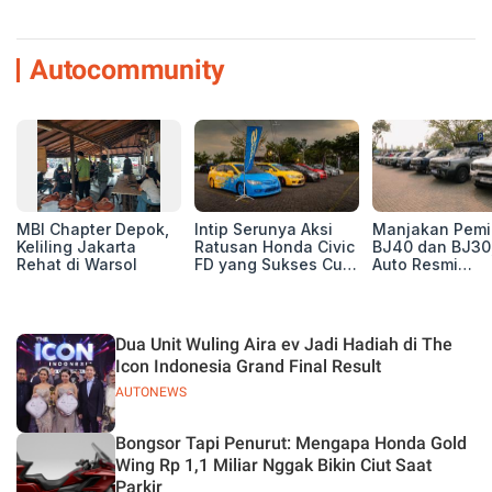
Autocommunity
MBI Chapter Depok,
Intip Serunya Aksi
Manjakan Pemil
Keliling Jakarta
Ratusan Honda Civic
BJ40 dan BJ30
Rehat di Warsol
FD yang Sukses Curi
Auto Resmi
Perhatian di Munas
Deklarasikan B
IV Ungaran!
ORV Chapter l
Touring Carita
Dua Unit Wuling Aira ev Jadi Hadiah di The
Icon Indonesia Grand Final Result
AUTONEWS
Bongsor Tapi Penurut: Mengapa Honda Gold
Wing Rp 1,1 Miliar Nggak Bikin Ciut Saat
Parkir