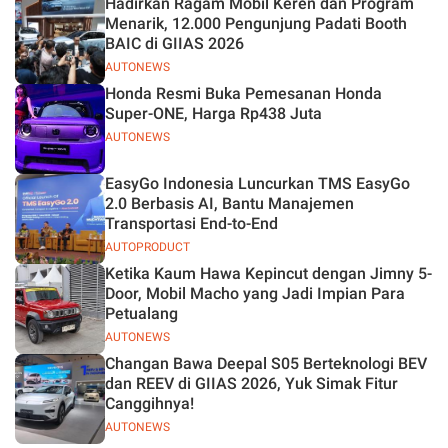
Hadirkan Ragam Mobil Keren dan Program
Jelas
Menarik, 12.000 Pengunjung Padati Booth
BAIC di GIIAS 2026
AUTONEWS
Honda Resmi Buka Pemesanan Honda
Super-ONE, Harga Rp438 Juta
AUTONEWS
EasyGo Indonesia Luncurkan TMS EasyGo
2.0 Berbasis AI, Bantu Manajemen
Transportasi End-to-End
AUTOPRODUCT
Ketika Kaum Hawa Kepincut dengan Jimny 5-
Door, Mobil Macho yang Jadi Impian Para
Petualang
AUTONEWS
Changan Bawa Deepal S05 Berteknologi BEV
dan REEV di GIIAS 2026, Yuk Simak Fitur
Canggihnya!
AUTONEWS