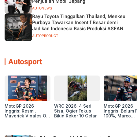
Penjualan Mobil Jepang
AUTONEWS
Rayu Toyota Tinggalkan Thailand, Menkeu
Purbaya Tawarkan Insentif Besar demi
Jadikan Indonesia Basis Produksi ASEAN
AUTOPRODUCT
Autosport
MotoGP 2026
WRC 2026: 4 Seri
MotoGP 2026
Inggris: Resmi,
Sisa, Ogier Fokus
Inggris: Belum F
Maverick Vinales Out
Bikin Rekor 10 Gelar
100%, Marco
dan Pol Espargaro
Bezzecchi Jala
Mengaspal di
Medis Sebelum
Silverstone. Seri
Ngegas Aprilia
Selanjutnya Belum
GP