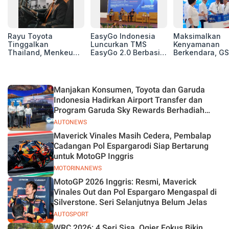
Rayu Toyota
EasyGo Indonesia
Maksimalkan
Tinggalkan
Luncurkan TMS
Kenyamanan
Thailand, Menkeu
EasyGo 2.0 Berbasis
Berkendara, GS
Purbaya Tawarkan
AI, Bantu Manajemen
Luncurkan EV
Insentif Besar demi
Transportasi End-to-
Auxiliary Batte
Jadikan Indonesia
End
GS CaRe di GII
Basis Produksi
2026
Manjakan Konsumen, Toyota dan Garuda
ASEAN
Indonesia Hadirkan Airport Transfer dan
Program Garuda Sky Rewards Berhadiah
Hybrid EV
AUTONEWS
Maverick Vinales Masih Cedera, Pembalap
Cadangan Pol Espargarodi Siap Bertarung
untuk MotoGP Inggris
MOTORINANEWS
MotoGP 2026 Inggris: Resmi, Maverick
Vinales Out dan Pol Espargaro Mengaspal di
Silverstone. Seri Selanjutnya Belum Jelas
AUTOSPORT
WRC 2026: 4 Seri Sisa, Ogier Fokus Bikin