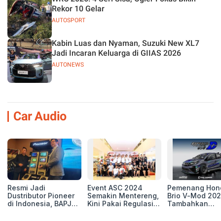
Rekor 10 Gelar
AUTOSPORT
Kabin Luas dan Nyaman, Suzuki New XL7
Jadi Incaran Keluarga di GIIAS 2026
AUTONEWS
Car Audio
Resmi Jadi
Event ASC 2024
Pemenang Hon
Dustributor Pioneer
Semakin Mentereng,
Brio V-Mod 20
di Indonesia, BAPJ
Kini Pakai Regulasi
Tambahkan
Luncurkan 2 Head
International IASCA
Sentuhan Drift
Unit Baru!
Proporsionalita