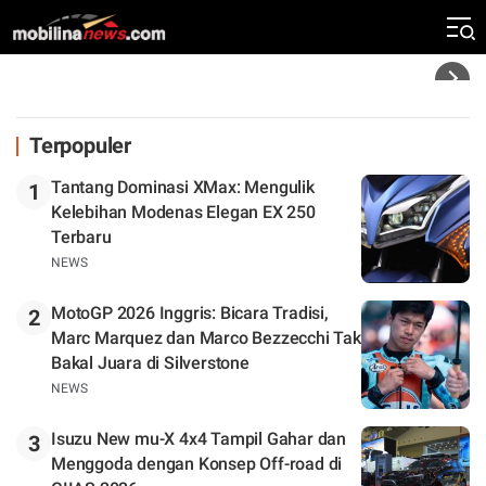
Klasemen
Headline
Terpopuler
Tantang Dominasi XMax: Mengulik
1
Kelebihan Modenas Elegan EX 250
Terbaru
NEWS
MotoGP 2026 Inggris: Bicara Tradisi,
2
Marc Marquez dan Marco Bezzecchi Tak
Bakal Juara di Silverstone
NEWS
Isuzu New mu-X 4x4 Tampil Gahar dan
3
Menggoda dengan Konsep Off-road di