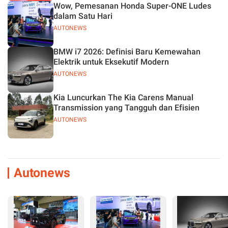
Wow, Pemesanan Honda Super-ONE Ludes
dalam Satu Hari
AUTONEWS
BMW i7 2026: Definisi Baru Kemewahan
Elektrik untuk Eksekutif Modern
AUTONEWS
Kia Luncurkan The Kia Carens Manual
Transmission yang Tangguh dan Efisien
AUTONEWS
Autonews