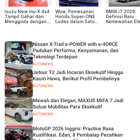
Isuzu New mu-X 4x4
Wow, Pemesanan
BMW i7 2026:
Tampil Gahar dan
Honda Super-ONE
Definisi Baru
Menggoda dengan
Ludes dalam Satu
Kemewahan Ele
Konsep Off-road di
Hari
untuk Eksekutif
GIIAS 2026
Modern
Nissan X-Trail e-POWER with e-4ORCE
Padukan Performa, Kenyamanan, dan
Teknologi Terdepan
AUTONEWS
Jetour T2 Jadi Incaran Eksekutif Hingga
Kaum Hawa, Berikut Profil Pembelinya
AUTONEWS
Mewah dan Elegan, MAXUS MIFA 7 Jadi
Solusi Mobilitas Para Eksekutif
AUTONEWS
MotoGP 2026 Inggris: Practice Rasa
Kualifikasi. Edan, 8 Pembalap Pecahkan