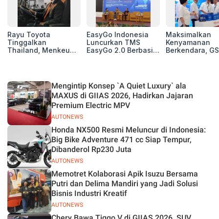
Rayu Toyota
EasyGo Indonesia
Maksimalkan
Tinggalkan
Luncurkan TMS
Kenyamanan
Thailand, Menkeu
EasyGo 2.0 Berbasis
Berkendara, GS
Purbaya Tawarkan
AI, Bantu Manajemen
Luncurkan EV
Insentif Besar demi
Transportasi End-to-
Auxiliary Batte
Jadikan Indonesia
End
GS CaRe di GII
Basis Produksi
2026
Mengintip Konsep `A Quiet Luxury` ala
ASEAN
MAXUS di GIIAS 2026, Hadirkan Jajaran
Premium Electric MPV
AUTONEWS
Honda NX500 Resmi Meluncur di Indonesia:
Big Bike Adventure 471 cc Siap Tempur,
Dibanderol Rp230 Juta
AUTONEWS
Memotret Kolaborasi Apik Isuzu Bersama
Putri dan Delima Mandiri yang Jadi Solusi
Bisnis Industri Kreatif
AUTONEWS
Chery Bawa Tiggo V di GIIAS 2026, SUV