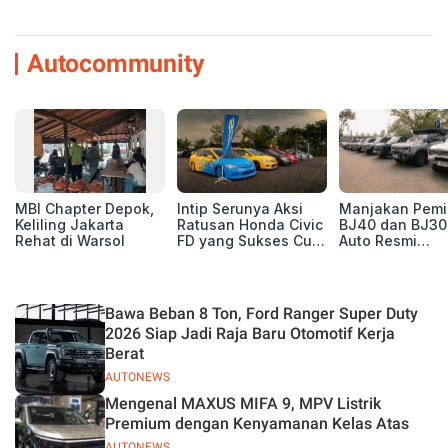
Autocommunity
MBI Chapter Depok,
Intip Serunya Aksi
Manjakan Pemil
Keliling Jakarta
Ratusan Honda Civic
BJ40 dan BJ30
Rehat di Warsol
FD yang Sukses Curi
Auto Resmi
Perhatian di Munas
Deklarasikan B
IV Ungaran!
ORV Chapter l
Touring Carita
Bawa Beban 8 Ton, Ford Ranger Super Duty
2026 Siap Jadi Raja Baru Otomotif Kerja
Berat
AUTONEWS
Mengenal MAXUS MIFA 9, MPV Listrik
Premium dengan Kenyamanan Kelas Atas
AUTONEWS