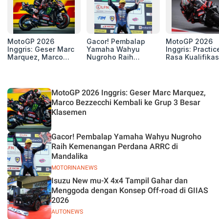
MotoGP 2026
Gacor! Pembalap
MotoGP 2026
Inggris: Geser Marc
Yamaha Wahyu
Inggris: Practic
Marquez, Marco
Nugroho Raih
Rasa Kualifikas
Bezzecchi Kembali
Kemenangan
Edan, 8 Pemba
ke Grup 3 Besar
Perdana ARRC di
Pecahkan Reko
Klasemen
Mandalika
Kecepatan
Silverstone!
MotoGP 2026 Inggris: Geser Marc Marquez,
Marco Bezzecchi Kembali ke Grup 3 Besar
Klasemen
Gacor! Pembalap Yamaha Wahyu Nugroho
Raih Kemenangan Perdana ARRC di
Mandalika
MOTORINANEWS
Isuzu New mu-X 4x4 Tampil Gahar dan
Menggoda dengan Konsep Off-road di GIIAS
2026
AUTONEWS