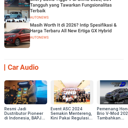
Tangguh yang Tawarkan Fungsionalitas
Terbaik
AUTONEWS
Masih Worth It di 2026? Intip Spesifikasi &
Harga Terbaru All New Ertiga GX Hybrid
AUTONEWS
Car Audio
Resmi Jadi
Event ASC 2024
Pemenang Hon
Dustributor Pioneer
Semakin Mentereng,
Brio V-Mod 20
di Indonesia, BAPJ
Kini Pakai Regulasi
Tambahkan
Luncurkan 2 Head
International IASCA
Sentuhan Drift
Unit Baru!
Proporsionalita