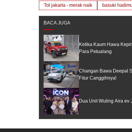
Tol jakarta - merak naik
basuki hadimu
BACA JUGA
Ketika Kaum Hawa Kepinc
Para Petualang
Changan Bawa Deepal S0
Fitur Canggihnya!
Dua Unit Wuling Aira ev 