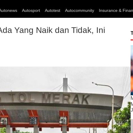
Autonews
Autosport
Autotest
Autocommunity
Insurance & Fina
 Ada Yang Naik dan Tidak, Ini
M
M
J