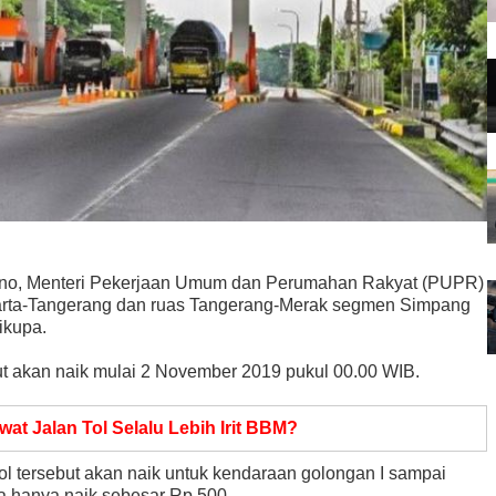
ono, Menteri Pekerjaan Umum dan Perumahan Rakyat (PUPR)
akarta-Tangerang dan ruas Tangerang-Merak segmen Simpang
ikupa.
but akan naik mulai 2 November 2019 pukul 00.00 WIB.
at Jalan Tol Selalu Lebih Irit BBM?
tol tersebut akan naik untuk kendaraan golongan I sampai
nya hanya naik sebesar Rp 500.