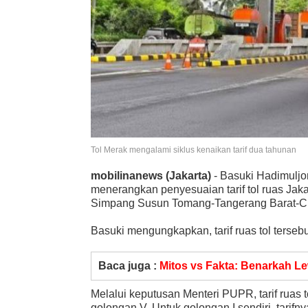
Tol Merak mengalami siklus kenaikan tarif dua tahunan
mobilinanews (Jakarta)
- Basuki Hadimulj
menerangkan penyesuaian tarif tol ruas J
Simpang Susun Tomang-Tangerang Barat-C
Basuki mengungkapkan, tarif ruas tol terse
Baca juga :
Mitos vs Fakta: Benarkah Lew
Melalui keputusan Menteri PUPR, tarif ruas 
golongan V. Untuk golongan I sendiri, tarif