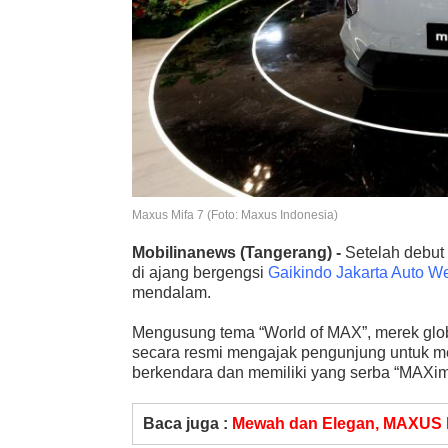
Maxus Mifa 7 (Foto: Maxus Indonesia)
Mobilinanews
(Tangerang) -
Setelah debut
di ajang bergengsi
Gaikindo Jakarta Auto 
mendalam.
Mengusung tema “World of MAX”, merek glob
secara resmi mengajak pengunjung untuk me
berkendara dan memiliki yang serba “MAXi
Baca juga :
Mewah dan Elegan, MAXUS MI