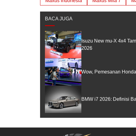
Maxus Indonesia
Maxus Mifa 7
Ma
BACA JUGA
Isuzu New mu-X 4x4 Tam
2026
Wow, Pemesanan Honda 
BMW i7 2026: Definisi B