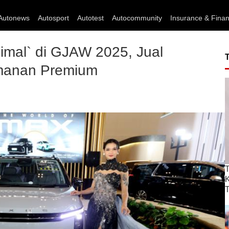
Autonews
Autosport
Autotest
Autocommunity
Insurance & Fina
mal` di GJAW 2025, Jual
manan Premium
T
T