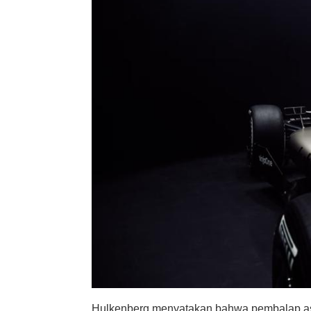
Hulkenberg menyatakan bahwa pembalap asa