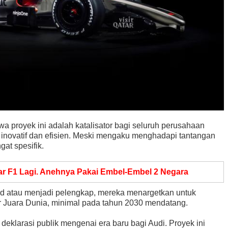
 proyek ini adalah katalisator bagi seluruh perusahaan
 inovatif dan efisien. Meski mengaku menghadapi tantangan
at spesifik.
ar F1 Lagi. Anehnya Pakai Embel-Embel 2 Negara
rid atau menjadi pelengkap, mereka menargetkan untuk
 Juara Dunia, minimal pada tahun 2030 mendatang.
h deklarasi publik mengenai era baru bagi Audi. Proyek ini