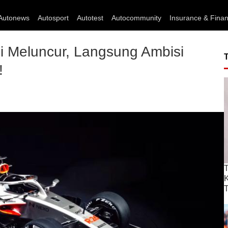
Autonews
Autosport
Autotest
Autocommunity
Insurance & Fina
i Meluncur, Langsung Ambisi
!
T
T