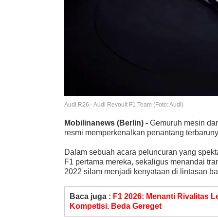
Audi R26 - Audi Revoult F1 Team (Foto: Audi)
Mobilinanews
(Berlin) -
Gemuruh mesin dan
resmi memperkenalkan penantang terbarun
Dalam sebuah acara peluncuran yang spekta
F1 pertama mereka, sekaligus menandai tr
2022 silam menjadi kenyataan di lintasan ba
Baca juga :
F1 2026: Menanti Rivalitas L
Kompetisi. Beda Gereget