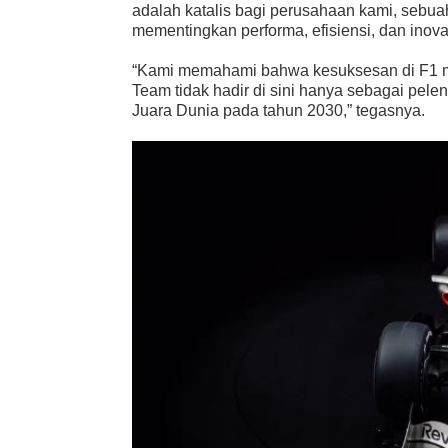
adalah katalis bagi perusahaan kami, sebua
mementingkan performa, efisiensi, dan inovas
“Kami memahami bahwa kesuksesan di F1 men
Team tidak hadir di sini hanya sebagai pe
Juara Dunia pada tahun 2030,” tegasnya.