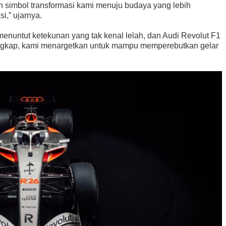
h simbol transformasi kami menuju budaya yang lebih
i,” ujarnya.
untut ketekunan yang tak kenal lelah, dan Audi Revolut F1
lengkap, kami menargetkan untuk mampu memperebutkan gelar