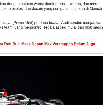
kau dengan balutan warna titanium, serat karbon, dan merah
erupakan evolusi dari desain yang sempat dibocorkan di Munich
it daya (Power Unit) perdana buatan Audi sendiri, menjadikan
ks team) yang mengontrol segala aspek, mulai dari blok mesin
ar Red Bull, Masa Depan Max Verstappen Belum Juga