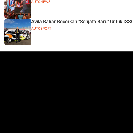
AUTONEWS
Avila Bahar Bocorkan "Senjata Baru" Untuk ISS
AUTOSPORT