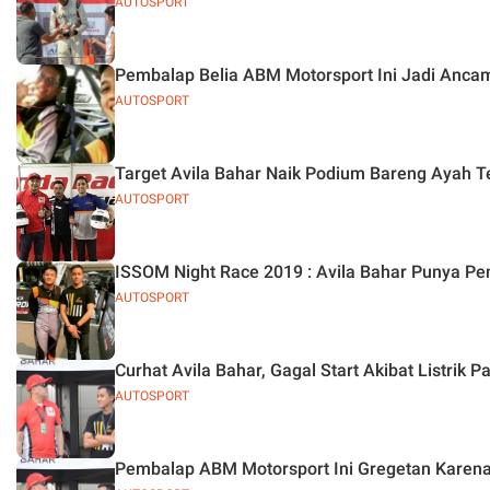
AUTOSPORT
Pembalap Belia ABM Motorsport Ini Jadi Anca
AUTOSPORT
Target Avila Bahar Naik Podium Bareng Ayah T
AUTOSPORT
ISSOM Night Race 2019 : Avila Bahar Punya Pe
AUTOSPORT
Curhat Avila Bahar, Gagal Start Akibat Listrik 
AUTOSPORT
Pembalap ABM Motorsport Ini Gregetan Karena