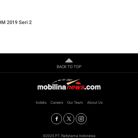
OM 2019 Seri 2
BACK TO TOP
Indeks
Careers
Our Team
About Us
©2025 PT. Rallytama Indonesia