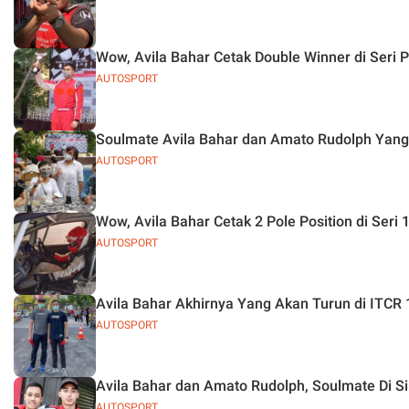
Wow, Avila Bahar Cetak Double Winner di Seri
AUTOSPORT
Soulmate Avila Bahar dan Amato Rudolph Yang
AUTOSPORT
Wow, Avila Bahar Cetak 2 Pole Position di Seri
AUTOSPORT
Avila Bahar Akhirnya Yang Akan Turun di ITCR 
AUTOSPORT
Avila Bahar dan Amato Rudolph, Soulmate Di Si
AUTOSPORT