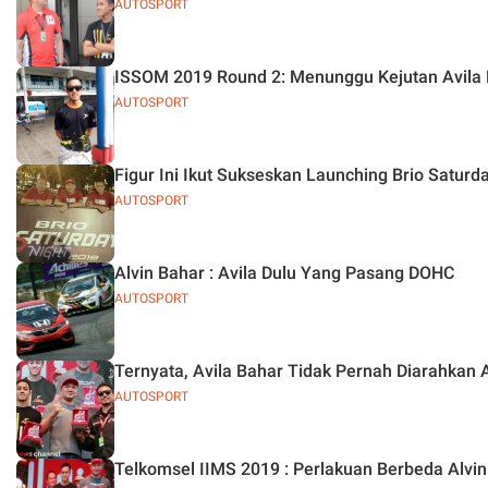
AUTOSPORT
ISSOM 2019 Round 2: Menunggu Kejutan Avila 
AUTOSPORT
Figur Ini Ikut Sukseskan Launching Brio Saturd
AUTOSPORT
Alvin Bahar : Avila Dulu Yang Pasang DOHC
AUTOSPORT
Ternyata, Avila Bahar Tidak Pernah Diarahkan 
AUTOSPORT
Telkomsel IIMS 2019 : Perlakuan Berbeda Alvin 