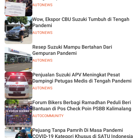
AUTONEWS
Wow, Ekspor CBU Suzuki Tumbuh di Tengah
Pandemi
AUTONEWS
Resep Suzuki Mampu Bertahan Dari
Gempuran Pandemi
AUTONEWS
Penjualan Suzuki APV Meningkat Pesat
Dampingi Petugas Medis di Tengah Pandemi
AUTONEWS
Forum Bikers Berbagi Ramadhan Peduli Beri
Bantuan di Pos Check Poin PSBB Kalimalang
AUTOCOMMUNITY
Pejuang Tanpa Pamrih Di Masa Pandemi
COVID-19 Kategori Khusus di SATU Indonesia