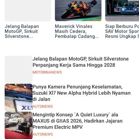
Jelang Balapan
Maverick Vinales
Siap Berburu P
MotoGP, Sirkuit
Masih Cedera,
SAV Motor Spor
Silverstone
Pembalap Cadangan
Resmi Ungkap 
Perpanjang Kerja
Pol Espargarodi Siap
Balap Musim 2
Sama Hingga 2028
Bertarung untuk
MotoGP Inggris
Jelang Balapan MotoGP, Sirkuit Silverstone
Perpanjang Kerja Sama Hingga 2028
MOTORINANEWS
Punya Kamera Penunjang Keselamatan,
Suzuki Xl7 New Alpha Hybrid Lebih Nyaman
di Jalan
AUTONEWS
Mengintip Konsep `A Quiet Luxury` ala
MAXUS di GIIAS 2026, Hadirkan Jajaran
Premium Electric MPV
AUTONEWS