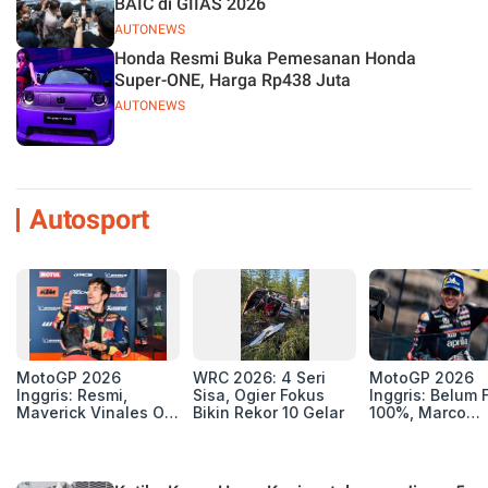
BAIC di GIIAS 2026
AUTONEWS
Honda Resmi Buka Pemesanan Honda
Super-ONE, Harga Rp438 Juta
AUTONEWS
Autosport
MotoGP 2026
WRC 2026: 4 Seri
MotoGP 2026
Inggris: Resmi,
Sisa, Ogier Fokus
Inggris: Belum F
Maverick Vinales Out
Bikin Rekor 10 Gelar
100%, Marco
dan Pol Espargaro
Bezzecchi Jala
Mengaspal di
Medis Sebelum
Silverstone. Seri
Ngegas Aprilia
Selanjutnya Belum
GP