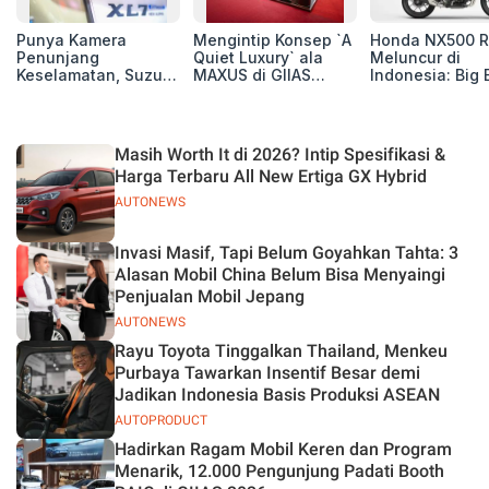
Punya Kamera
Mengintip Konsep `A
Honda NX500 R
Penunjang
Quiet Luxury` ala
Meluncur di
Keselamatan, Suzuki
MAXUS di GIIAS
Indonesia: Big 
Xl7 New Alpha
2026, Hadirkan
Adventure 471 
Hybrid Lebih Nyaman
Jajaran Premium
Siap Tempur,
di Jalan
Electric MPV
Dibanderol Rp
Juta
Masih Worth It di 2026? Intip Spesifikasi &
Harga Terbaru All New Ertiga GX Hybrid
AUTONEWS
Invasi Masif, Tapi Belum Goyahkan Tahta: 3
Alasan Mobil China Belum Bisa Menyaingi
Penjualan Mobil Jepang
AUTONEWS
Rayu Toyota Tinggalkan Thailand, Menkeu
Purbaya Tawarkan Insentif Besar demi
Jadikan Indonesia Basis Produksi ASEAN
AUTOPRODUCT
Hadirkan Ragam Mobil Keren dan Program
Menarik, 12.000 Pengunjung Padati Booth