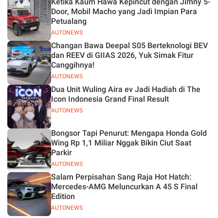
Ketika Kaum Hawa Kepincut dengan Jimny 5-
Jelas
Door, Mobil Macho yang Jadi Impian Para
Petualang
AUTONEWS
Changan Bawa Deepal S05 Berteknologi BEV
dan REEV di GIIAS 2026, Yuk Simak Fitur
Canggihnya!
AUTONEWS
Dua Unit Wuling Aira ev Jadi Hadiah di The
Icon Indonesia Grand Final Result
AUTONEWS
Bongsor Tapi Penurut: Mengapa Honda Gold
Wing Rp 1,1 Miliar Nggak Bikin Ciut Saat
Parkir
AUTONEWS
Salam Perpisahan Sang Raja Hot Hatch:
Mercedes-AMG Meluncurkan A 45 S Final
Edition
AUTONEWS