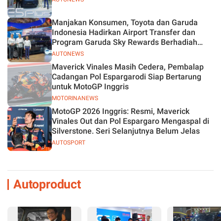
Manjakan Konsumen, Toyota dan Garuda
Indonesia Hadirkan Airport Transfer dan
Program Garuda Sky Rewards Berhadiah
Hybrid EV
AUTONEWS
Maverick Vinales Masih Cedera, Pembalap
Cadangan Pol Espargarodi Siap Bertarung
untuk MotoGP Inggris
MOTORINANEWS
MotoGP 2026 Inggris: Resmi, Maverick
Vinales Out dan Pol Espargaro Mengaspal di
Silverstone. Seri Selanjutnya Belum Jelas
AUTOSPORT
Autoproduct