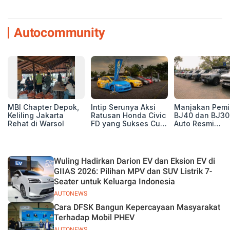
Autocommunity
MBI Chapter Depok,
Intip Serunya Aksi
Manjakan Pemil
Keliling Jakarta
Ratusan Honda Civic
BJ40 dan BJ30
Rehat di Warsol
FD yang Sukses Curi
Auto Resmi
Perhatian di Munas
Deklarasikan B
IV Ungaran!
ORV Chapter l
Touring Carita
Wuling Hadirkan Darion EV dan Eksion EV di
GIIAS 2026: Pilihan MPV dan SUV Listrik 7-
Seater untuk Keluarga Indonesia
AUTONEWS
Cara DFSK Bangun Kepercayaan Masyarakat
Terhadap Mobil PHEV
AUTONEWS