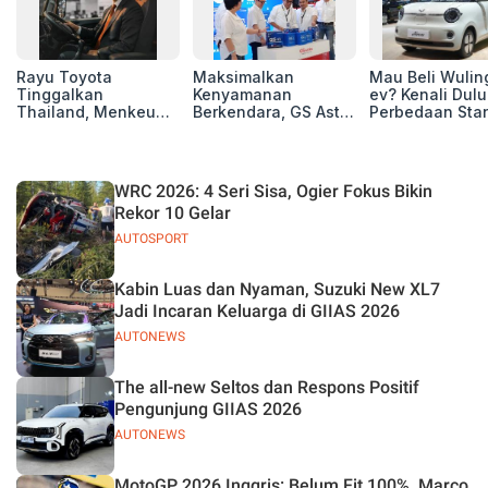
Rayu Toyota
Maksimalkan
Mau Beli Wuling
Tinggalkan
Kenyamanan
ev? Kenali Dulu
Thailand, Menkeu
Berkendara, GS Astra
Perbedaan Sta
Purbaya Tawarkan
Luncurkan EV
Range dan Lon
Insentif Besar demi
Auxiliary Battery dan
Range
Jadikan Indonesia
GS CaRe di GIIAS
Basis Produksi
2026
WRC 2026: 4 Seri Sisa, Ogier Fokus Bikin
ASEAN
Rekor 10 Gelar
AUTOSPORT
Kabin Luas dan Nyaman, Suzuki New XL7
Jadi Incaran Keluarga di GIIAS 2026
AUTONEWS
The all-new Seltos dan Respons Positif
Pengunjung GIIAS 2026
AUTONEWS
MotoGP 2026 Inggris: Belum Fit 100%, Marco