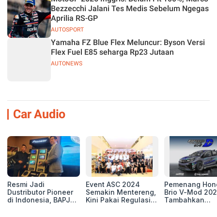
Bezzecchi Jalani Tes Medis Sebelum Ngegas
Aprilia RS-GP
AUTOSPORT
Yamaha FZ Blue Flex Meluncur: Byson Versi
Flex Fuel E85 seharga Rp23 Jutaan
AUTONEWS
Car Audio
Resmi Jadi
Event ASC 2024
Pemenang Hon
Dustributor Pioneer
Semakin Mentereng,
Brio V-Mod 20
di Indonesia, BAPJ
Kini Pakai Regulasi
Tambahkan
Luncurkan 2 Head
International IASCA
Sentuhan Drift
Unit Baru!
Proporsionalita