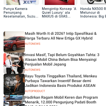
Punya Kamera
Mengintip Konsep `A
Honda NX500 R
Penunjang
Quiet Luxury` ala
Meluncur di
Keselamatan, Suzuki
MAXUS di GIIAS
Indonesia: Big 
Xl7 New Alpha
2026, Hadirkan
Adventure 471 
Hybrid Lebih Nyaman
Jajaran Premium
Siap Tempur,
di Jalan
Electric MPV
Dibanderol Rp
Juta
Masih Worth It di 2026? Intip Spesifikasi &
Harga Terbaru All New Ertiga GX Hybrid
AUTONEWS
Invasi Masif, Tapi Belum Goyahkan Tahta: 3
Alasan Mobil China Belum Bisa Menyaingi
Penjualan Mobil Jepang
AUTONEWS
Rayu Toyota Tinggalkan Thailand, Menkeu
Purbaya Tawarkan Insentif Besar demi
Jadikan Indonesia Basis Produksi ASEAN
AUTOPRODUCT
Hadirkan Ragam Mobil Keren dan Program
Menarik, 12.000 Pengunjung Padati Booth