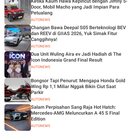
Ketika Kaum Hawa Kepincut dengan Jimny 5-
Jelas
Door, Mobil Macho yang Jadi Impian Para
Petualang
AUTONEWS
Changan Bawa Deepal S05 Berteknologi BEV
dan REEV di GIIAS 2026, Yuk Simak Fitur
Canggihnya!
AUTONEWS
Dua Unit Wuling Aira ev Jadi Hadiah di The
Icon Indonesia Grand Final Result
AUTONEWS
Bongsor Tapi Penurut: Mengapa Honda Gold
Wing Rp 1,1 Miliar Nggak Bikin Ciut Saat
Parkir
AUTONEWS
Salam Perpisahan Sang Raja Hot Hatch:
Mercedes-AMG Meluncurkan A 45 S Final
Edition
AUTONEWS