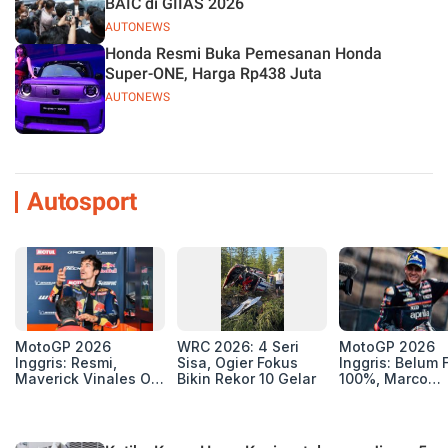
BAIC di GIIAS 2026
AUTONEWS
Honda Resmi Buka Pemesanan Honda
Super-ONE, Harga Rp438 Juta
AUTONEWS
Autosport
MotoGP 2026
WRC 2026: 4 Seri
MotoGP 2026
Inggris: Resmi,
Sisa, Ogier Fokus
Inggris: Belum F
Maverick Vinales Out
Bikin Rekor 10 Gelar
100%, Marco
dan Pol Espargaro
Bezzecchi Jala
Mengaspal di
Medis Sebelum
Silverstone. Seri
Ngegas Aprilia
Selanjutnya Belum
GP