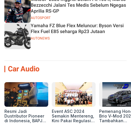
Bezzecchi Jalani Tes Medis Sebelum Ngegas
Aprilia RS-GP
AUTOSPORT
Yamaha FZ Blue Flex Meluncur: Byson Versi
Flex Fuel E85 seharga Rp23 Jutaan
AUTONEWS
Car Audio
Resmi Jadi
Event ASC 2024
Pemenang Hon
Dustributor Pioneer
Semakin Mentereng,
Brio V-Mod 20
di Indonesia, BAPJ
Kini Pakai Regulasi
Tambahkan
Luncurkan 2 Head
International IASCA
Sentuhan Drift
Unit Baru!
Proporsionalita