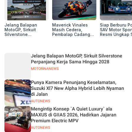
Jelang Balapan
Maverick Vinales
Siap Berburu P
MotoGP, Sirkuit
Masih Cedera,
SAV Motor Spor
Silverstone
Pembalap Cadangan
Resmi Ungkap 
Perpanjang Kerja
Pol Espargarodi Siap
Balap Musim 2
Sama Hingga 2028
Bertarung untuk
MotoGP Inggris
Jelang Balapan MotoGP, Sirkuit Silverstone
Perpanjang Kerja Sama Hingga 2028
MOTORINANEWS
Punya Kamera Penunjang Keselamatan,
Suzuki Xl7 New Alpha Hybrid Lebih Nyaman
di Jalan
AUTONEWS
Mengintip Konsep `A Quiet Luxury` ala
MAXUS di GIIAS 2026, Hadirkan Jajaran
Premium Electric MPV
AUTONEWS