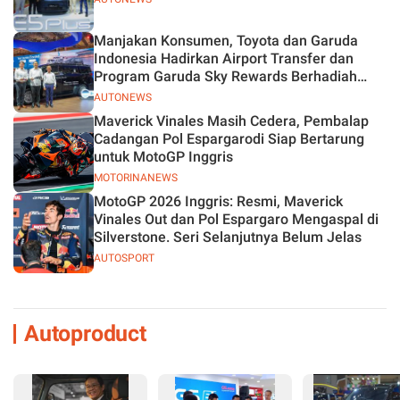
Manjakan Konsumen, Toyota dan Garuda
Indonesia Hadirkan Airport Transfer dan
Program Garuda Sky Rewards Berhadiah
Hybrid EV
AUTONEWS
Maverick Vinales Masih Cedera, Pembalap
Cadangan Pol Espargarodi Siap Bertarung
untuk MotoGP Inggris
MOTORINANEWS
MotoGP 2026 Inggris: Resmi, Maverick
Vinales Out dan Pol Espargaro Mengaspal di
Silverstone. Seri Selanjutnya Belum Jelas
AUTOSPORT
Autoproduct