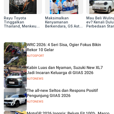
Rayu Toyota
Maksimalkan
Mau Beli Wuling
Tinggalkan
Kenyamanan
ev? Kenali Dulu
Thailand, Menkeu
Berkendara, GS Astra
Perbedaan Sta
Purbaya Tawarkan
Luncurkan EV
Range dan Lon
Insentif Besar demi
Auxiliary Battery dan
Range
Jadikan Indonesia
GS CaRe di GIIAS
Basis Produksi
2026
WRC 2026: 4 Seri Sisa, Ogier Fokus Bikin
ASEAN
Rekor 10 Gelar
AUTOSPORT
Kabin Luas dan Nyaman, Suzuki New XL7
Jadi Incaran Keluarga di GIIAS 2026
AUTONEWS
The all-new Seltos dan Respons Positif
Pengunjung GIIAS 2026
AUTONEWS
MotoGP 2026 Inggris: Belum Fit 100%, Marco