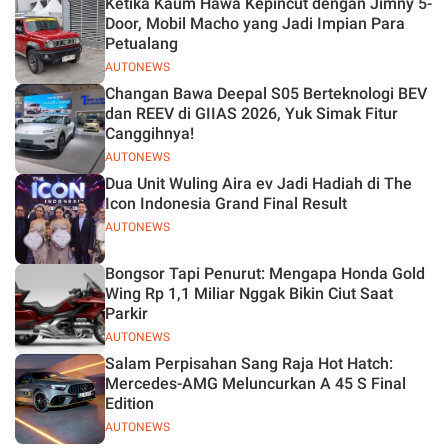
Ketika Kaum Hawa Kepincut dengan Jimny 5-
Jelas
Door, Mobil Macho yang Jadi Impian Para
Petualang
AUTONEWS
Changan Bawa Deepal S05 Berteknologi BEV
dan REEV di GIIAS 2026, Yuk Simak Fitur
Canggihnya!
AUTONEWS
Dua Unit Wuling Aira ev Jadi Hadiah di The
Icon Indonesia Grand Final Result
AUTONEWS
Bongsor Tapi Penurut: Mengapa Honda Gold
Wing Rp 1,1 Miliar Nggak Bikin Ciut Saat
Parkir
AUTONEWS
Salam Perpisahan Sang Raja Hot Hatch:
Mercedes-AMG Meluncurkan A 45 S Final
Edition
AUTONEWS