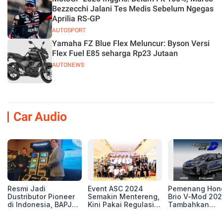
Bezzecchi Jalani Tes Medis Sebelum Ngegas
Aprilia RS-GP
AUTOSPORT
Yamaha FZ Blue Flex Meluncur: Byson Versi
Flex Fuel E85 seharga Rp23 Jutaan
AUTONEWS
Car Audio
Resmi Jadi
Event ASC 2024
Pemenang Hon
Dustributor Pioneer
Semakin Mentereng,
Brio V-Mod 20
di Indonesia, BAPJ
Kini Pakai Regulasi
Tambahkan
Luncurkan 2 Head
International IASCA
Sentuhan Drift
Unit Baru!
Proporsionalita