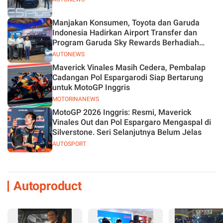
Manjakan Konsumen, Toyota dan Garuda
Indonesia Hadirkan Airport Transfer dan
Program Garuda Sky Rewards Berhadiah
Hybrid EV
AUTONEWS
Maverick Vinales Masih Cedera, Pembalap
Cadangan Pol Espargarodi Siap Bertarung
untuk MotoGP Inggris
MOTORINANEWS
MotoGP 2026 Inggris: Resmi, Maverick
Vinales Out dan Pol Espargaro Mengaspal di
Silverstone. Seri Selanjutnya Belum Jelas
AUTOSPORT
Autoproduct