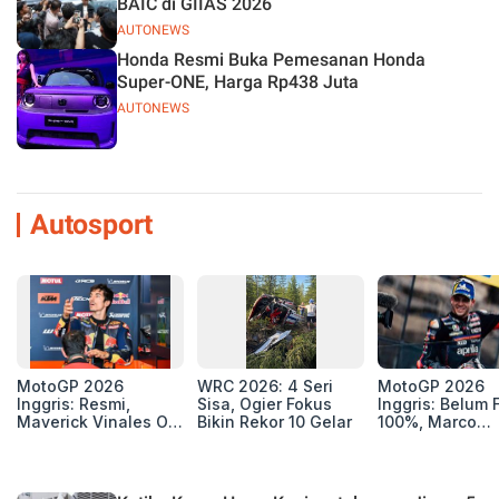
BAIC di GIIAS 2026
AUTONEWS
Honda Resmi Buka Pemesanan Honda
Super-ONE, Harga Rp438 Juta
AUTONEWS
Autosport
MotoGP 2026
WRC 2026: 4 Seri
MotoGP 2026
Inggris: Resmi,
Sisa, Ogier Fokus
Inggris: Belum F
Maverick Vinales Out
Bikin Rekor 10 Gelar
100%, Marco
dan Pol Espargaro
Bezzecchi Jala
Mengaspal di
Medis Sebelum
Silverstone. Seri
Ngegas Aprilia
Selanjutnya Belum
GP