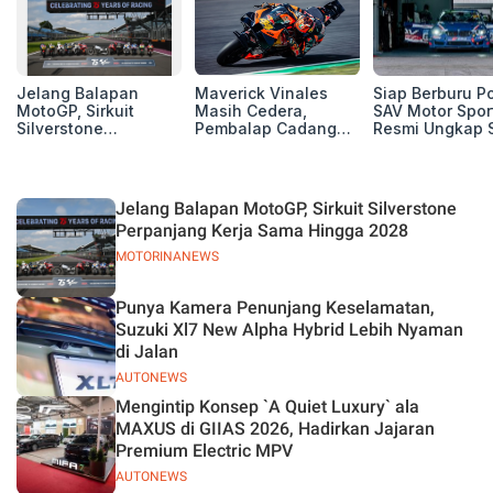
Jelang Balapan
Maverick Vinales
Siap Berburu P
MotoGP, Sirkuit
Masih Cedera,
SAV Motor Spor
Silverstone
Pembalap Cadangan
Resmi Ungkap 
Perpanjang Kerja
Pol Espargarodi Siap
Balap Musim 2
Sama Hingga 2028
Bertarung untuk
MotoGP Inggris
Jelang Balapan MotoGP, Sirkuit Silverstone
Perpanjang Kerja Sama Hingga 2028
MOTORINANEWS
Punya Kamera Penunjang Keselamatan,
Suzuki Xl7 New Alpha Hybrid Lebih Nyaman
di Jalan
AUTONEWS
Mengintip Konsep `A Quiet Luxury` ala
MAXUS di GIIAS 2026, Hadirkan Jajaran
Premium Electric MPV
AUTONEWS