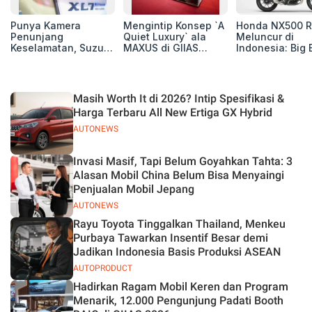
Punya Kamera
Mengintip Konsep `A
Honda NX500 R
Penunjang
Quiet Luxury` ala
Meluncur di
Keselamatan, Suzuki
MAXUS di GIIAS
Indonesia: Big 
Xl7 New Alpha
2026, Hadirkan
Adventure 471 
Hybrid Lebih Nyaman
Jajaran Premium
Siap Tempur,
di Jalan
Electric MPV
Dibanderol Rp
Juta
Masih Worth It di 2026? Intip Spesifikasi &
Harga Terbaru All New Ertiga GX Hybrid
AUTONEWS
Invasi Masif, Tapi Belum Goyahkan Tahta: 3
Alasan Mobil China Belum Bisa Menyaingi
Penjualan Mobil Jepang
AUTONEWS
Rayu Toyota Tinggalkan Thailand, Menkeu
Purbaya Tawarkan Insentif Besar demi
Jadikan Indonesia Basis Produksi ASEAN
AUTOPRODUCT
Hadirkan Ragam Mobil Keren dan Program
Menarik, 12.000 Pengunjung Padati Booth