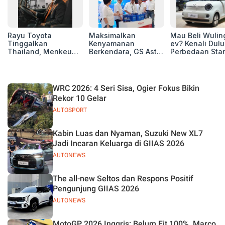
Rayu Toyota
Maksimalkan
Mau Beli Wuling
Tinggalkan
Kenyamanan
ev? Kenali Dulu
Thailand, Menkeu
Berkendara, GS Astra
Perbedaan Sta
Purbaya Tawarkan
Luncurkan EV
Range dan Lon
Insentif Besar demi
Auxiliary Battery dan
Range
Jadikan Indonesia
GS CaRe di GIIAS
Basis Produksi
2026
WRC 2026: 4 Seri Sisa, Ogier Fokus Bikin
ASEAN
Rekor 10 Gelar
AUTOSPORT
Kabin Luas dan Nyaman, Suzuki New XL7
Jadi Incaran Keluarga di GIIAS 2026
AUTONEWS
The all-new Seltos dan Respons Positif
Pengunjung GIIAS 2026
AUTONEWS
MotoGP 2026 Inggris: Belum Fit 100%, Marco