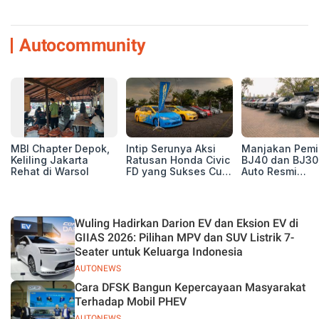
Autocommunity
MBI Chapter Depok,
Intip Serunya Aksi
Manjakan Pemil
Keliling Jakarta
Ratusan Honda Civic
BJ40 dan BJ30
Rehat di Warsol
FD yang Sukses Curi
Auto Resmi
Perhatian di Munas
Deklarasikan B
IV Ungaran!
ORV Chapter l
Touring Carita
Wuling Hadirkan Darion EV dan Eksion EV di
GIIAS 2026: Pilihan MPV dan SUV Listrik 7-
Seater untuk Keluarga Indonesia
AUTONEWS
Cara DFSK Bangun Kepercayaan Masyarakat
Terhadap Mobil PHEV
AUTONEWS