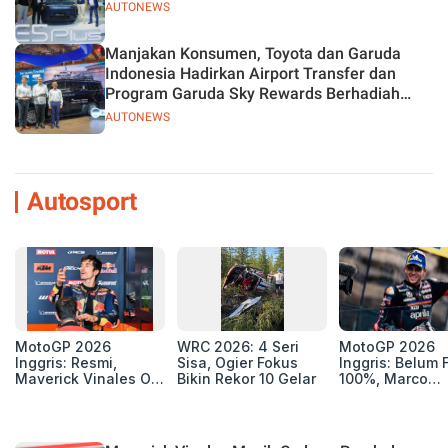
AUTONEWS
Manjakan Konsumen, Toyota dan Garuda
Indonesia Hadirkan Airport Transfer dan
Program Garuda Sky Rewards Berhadiah
Hybrid EV
AUTONEWS
Autosport
MotoGP 2026
WRC 2026: 4 Seri
MotoGP 2026
Inggris: Resmi,
Sisa, Ogier Fokus
Inggris: Belum F
Maverick Vinales Out
Bikin Rekor 10 Gelar
100%, Marco
dan Pol Espargaro
Bezzecchi Jala
Mengaspal di
Medis Sebelum
Silverstone. Seri
Ngegas Aprilia
Selanjutnya Belum
GP