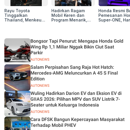
Rayu Toyota
Hadirkan Ragam
Honda Resmi B
Tinggalkan
Mobil Keren dan
Pemesanan Ho
Thailand, Menkeu
Program Menarik,
Super-ONE, Ha
Purbaya Tawarkan
12.000 Pengunjung
Rp438 Juta
Insentif Besar demi
Padati Booth BAIC di
Jadikan Indonesia
GIIAS 2026
Basis Produksi
Bongsor Tapi Penurut: Mengapa Honda Gold
ASEAN
Wing Rp 1,1 Miliar Nggak Bikin Ciut Saat
Parkir
AUTONEWS
Salam Perpisahan Sang Raja Hot Hatch:
Mercedes-AMG Meluncurkan A 45 S Final
Edition
AUTONEWS
Wuling Hadirkan Darion EV dan Eksion EV di
GIIAS 2026: Pilihan MPV dan SUV Listrik 7-
Seater untuk Keluarga Indonesia
AUTONEWS
Cara DFSK Bangun Kepercayaan Masyarakat
Terhadap Mobil PHEV