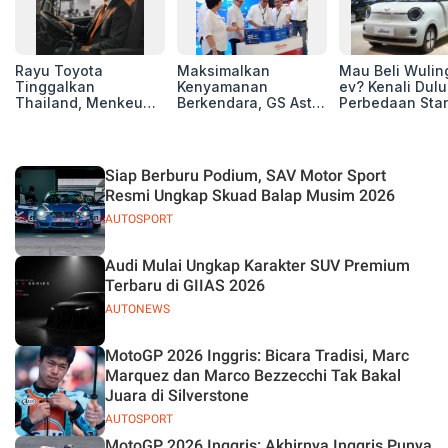
Rayu Toyota
Maksimalkan
Mau Beli Wuling
Tinggalkan
Kenyamanan
ev? Kenali Dulu
Thailand, Menkeu
Berkendara, GS Astra
Perbedaan Sta
Purbaya Tawarkan
Luncurkan EV
Range dan Lon
Insentif Besar demi
Auxiliary Battery dan
Range
Jadikan Indonesia
GS CaRe di GIIAS
Basis Produksi
2026
Siap Berburu Podium, SAV Motor Sport
ASEAN
Resmi Ungkap Skuad Balap Musim 2026
AUTOSPORT
Audi Mulai Ungkap Karakter SUV Premium
Terbaru di GIIAS 2026
AUTONEWS
MotoGP 2026 Inggris: Bicara Tradisi, Marc
Marquez dan Marco Bezzecchi Tak Bakal
Juara di Silverstone
AUTOSPORT
MotoGP 2026 Inggris: Akhirnya Inggris Punya