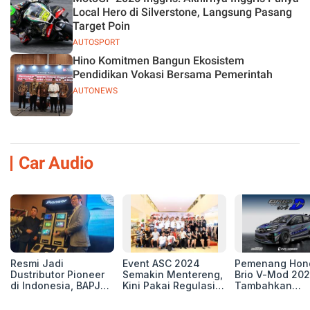
Local Hero di Silverstone, Langsung Pasang
Target Poin
AUTOSPORT
Hino Komitmen Bangun Ekosistem
Pendidikan Vokasi Bersama Pemerintah
AUTONEWS
Car Audio
Resmi Jadi
Event ASC 2024
Pemenang Hon
Dustributor Pioneer
Semakin Mentereng,
Brio V-Mod 20
di Indonesia, BAPJ
Kini Pakai Regulasi
Tambahkan
Luncurkan 2 Head
International IASCA
Sentuhan Drift
Unit Baru!
Proporsionalita