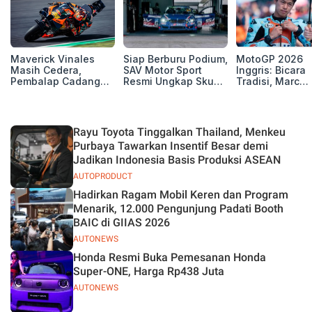
Maverick Vinales
Siap Berburu Podium,
MotoGP 2026
Masih Cedera,
SAV Motor Sport
Inggris: Bicara
Pembalap Cadangan
Resmi Ungkap Skuad
Tradisi, Marc
Pol Espargarodi Siap
Balap Musim 2026
Marquez dan M
Bertarung untuk
Bezzecchi Tak 
MotoGP Inggris
Juara di Si
Rayu Toyota Tinggalkan Thailand, Menkeu
Purbaya Tawarkan Insentif Besar demi
Jadikan Indonesia Basis Produksi ASEAN
AUTOPRODUCT
Hadirkan Ragam Mobil Keren dan Program
Menarik, 12.000 Pengunjung Padati Booth
BAIC di GIIAS 2026
AUTONEWS
Honda Resmi Buka Pemesanan Honda
Super-ONE, Harga Rp438 Juta
AUTONEWS