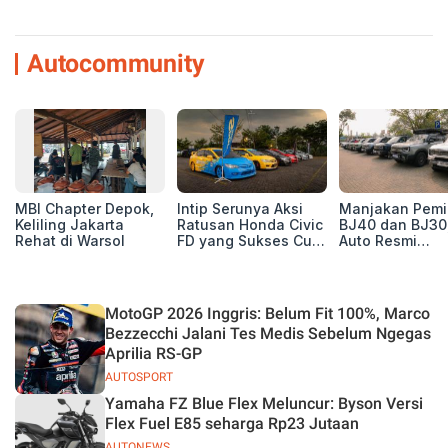
Autocommunity
MBI Chapter Depok,
Intip Serunya Aksi
Manjakan Pemil
Keliling Jakarta
Ratusan Honda Civic
BJ40 dan BJ30
Rehat di Warsol
FD yang Sukses Curi
Auto Resmi
Perhatian di Munas
Deklarasikan B
IV Ungaran!
ORV Chapter l
Touring Carita
MotoGP 2026 Inggris: Belum Fit 100%, Marco
Bezzecchi Jalani Tes Medis Sebelum Ngegas
Aprilia RS-GP
AUTOSPORT
Yamaha FZ Blue Flex Meluncur: Byson Versi
Flex Fuel E85 seharga Rp23 Jutaan
AUTONEWS