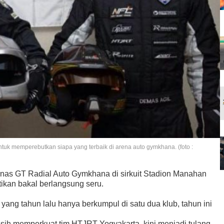
ntuk memperebutkan siapa yang terbaik di arena auto gymkhana. (foto :
rnas GT Radial Auto Gymkhana di sirkuit Stadion Manahan
tikan bakal berlangsung seru.
ang tahun lalu hanya berkumpul di satu dua klub, tahun ini
masih memperkuat tim HTJRT Yogyakarta, kini menjadi tulang