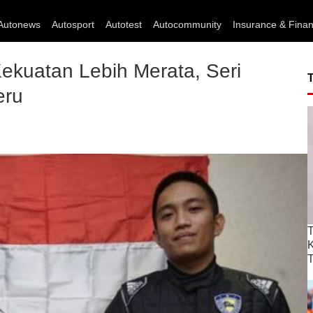
Autonews
Autosport
Autotest
Autocommunity
Insurance & Fina
ekuatan Lebih Merata, Seri
eru
T
T