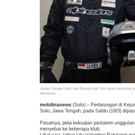
James Sanger (kiri) dan Demas Agil. Kini akan bersaing u
istimewa)
mobilinanews
(Solo) – Pertarungan di Keju
Solo, Jawa Tengah, pada Sabtu (18/3) dipas
Pasalnya, peta kekuatan peslalom unggulan y
menyebar ke beberapa klub.
Lihat saja, tahun lalu Valentino Ratulangi 