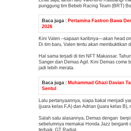
punggung tim Bebeb Racing Team (BRT) Bog
Baca juga :
Pertamina Fastron Bawa De
2026
Kini Valen –sapaan karibnya—akan head on d
Di tim baru, Valen tentu akan membuktikan d
Hal sama terjadi di tim NFT Makassar. Tahun
Sanger dan Demas Agil. Kini Demas come b
jadi lebih merata.
Baca juga :
Muhammad Ghazi Davian Tatu
Sentul
Lalu pertanyaannya, siapa bakal menjadi ya
(juara kelas F,A) dan Adrian (juara kelas B),
Salah satu alasannya, Demas dengan berpin
sebelumnya memakai Honda Jazz berganti de
terbaik, GT Radial.