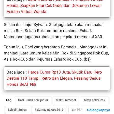
Honda, Siapkan Fitur Cek Order dan Dokumen Lewar
Asisten Virtual Wanda
Selain itu, lanjut Sylvain, Gael juga tetap akan memakai
mesin Rok. Selain Rok, promotor nasional Eshark
Motorsport juga membolehkan pegokart memakai X30.
Tahun lalu, Gael yang berdarah Perancis - Madagaskar ini
menjadi juara umum kelas Mini Rok di Singapore Rok Cup,
Asia Rok Cup dan Kejurnas Eshark Rok Cup. (bs)
Baca juga :
Harga Cuma Rp13 Juta, Skutik Baru Hero
Destini 110 Tampil Retro dan Elegan, Pesaing Serius
Honda BeAT Nih
Tag
Gael Julien naik junior
waktu tercepat
tetap pakai Rok
Sylvain Julien
kejurnas gokart 2019
tim DSR
Selengkapnya
gael julien