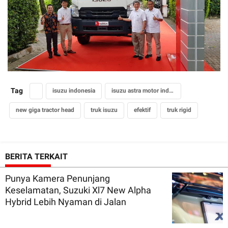
Tag
isuzu indonesia
isuzu astra motor indonesia
new giga tractor head
truk isuzu
efektif
truk rigid
BERITA TERKAIT
Punya Kamera Penunjang
Keselamatan, Suzuki Xl7 New Alpha
Hybrid Lebih Nyaman di Jalan