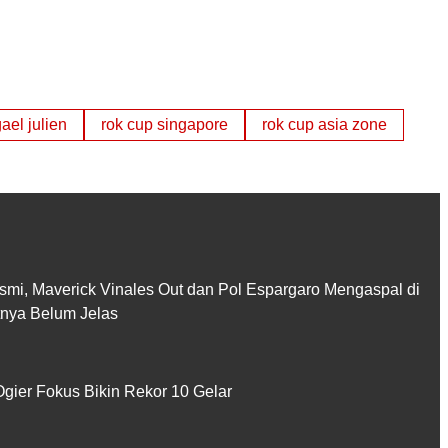
ael julien
rok cup singapore
rok cup asia zone
smi, Maverick Vinales Out dan Pol Espargaro Mengaspal di
utnya Belum Jelas
gier Fokus Bikin Rekor 10 Gelar