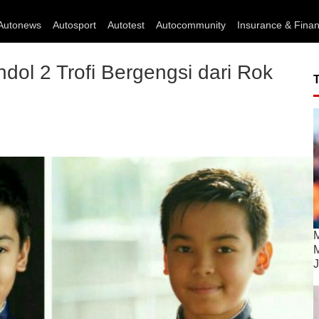
Autonews
Autosport
Autotest
Autocommunity
Insurance & Fina
dol 2 Trofi Bergengsi dari Rok
M
M
J