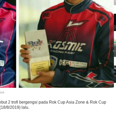
pore
ebut 2 trofi bergengsi pada Rok Cup Asia Zone & Rok Cup
(18/8/2019) lalu.