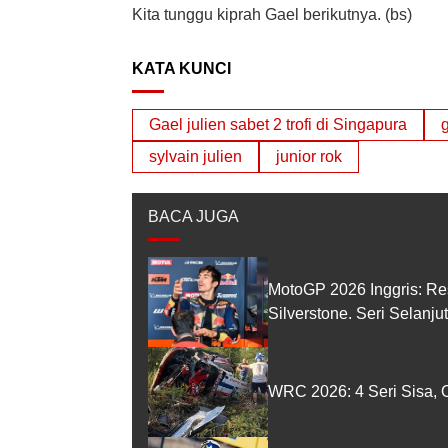
Kita tunggu kiprah Gael berikutnya. (bs)
KATA KUNCI
Gael julien sabet 2 trofi di Singapura
g
sylvain julien
junior rok
BACA JUGA
MotoGP 2026 Inggris: Re
Silverstone. Seri Selanj
WRC 2026: 4 Seri Sisa, O