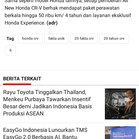
Sama seperti model Honda lainnya, setiap pembelian All
New Honda CR-V berhak mendapat paket perawatan
berkala hingga 50 ribu km/ 4 tahun dan layanan eksklusif
Honda Experience.
(adr)
Tag
honda crv
fakta unik
20 fakta crv
20 tahun crv
b
BERITA TERKAIT
Rayu Toyota Tinggalkan Thailand,
Menkeu Purbaya Tawarkan Insentif
Besar demi Jadikan Indonesia Basis
Produksi ASEAN
EasyGo Indonesia Luncurkan TMS
EasyGo 2.0 Berbasis AI, Bantu