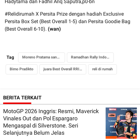
Hadytama dan Fadhil Ariq Saputra,p0-bn
#Relidirumah X Persita Prize dengan hadiah Exclusive
Persita Box Set (Best Overall 1-5) dan Persita Goodie Bag
(Best Overall 6-10).
(wan)
Tag
Moreno Pratama sang fenomenal
Ramadhan Rally Indonesia 2020
Bimo Pradikto
juara Best Overall RRI 2020
reli di rumah
BERITA TERKAIT
MotoGP 2026 Inggris: Resmi, Maverick
Vinales Out dan Pol Espargaro
Mengaspal di Silverstone. Seri
Selanjutnya Belum Jelas