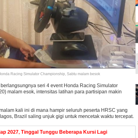
 Honda Racing Simulator Championship, Sabtu malam besok
 berlangsungnya seri 4 event Honda Racing Simulator
 malam esok, intensitas latihan para partisipan makin
) malam kali ini di mana hampir seluruh peserta HRSC yang
erlagos, Brazil saling unjuk gigi untuk mencetak waktu tercepat.
ap 2027, Tinggal Tunggu Beberapa Kursi Lagi