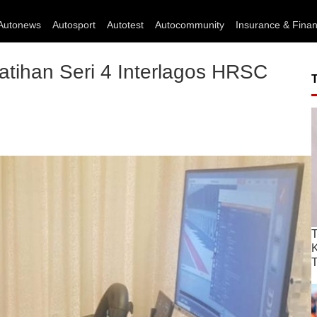
Autonews
Autosport
Autotest
Autocommunity
Insurance & Fina
atihan Seri 4 Interlagos HRSC
T
T