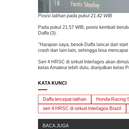
Posisi latihan pada pukul 21.42 WIB
Pada pukul 21.57 WIB, posisi kembali beru
Daffa (3).
"Harapan saya, besok Daffa lancar dari star
crash dan lain-lain, sehingga bisa mencapai 
Seri 4 HRSC di sirkuit Interlagos akan dim
kelas Amateur lebih dulu, dianjutkan kelas P
KATA KUNCI
Daffa tercepat latihan
Honda Racing S
seri 4 HRSC di sirkuit Interlagos Brazil
BACA JUGA