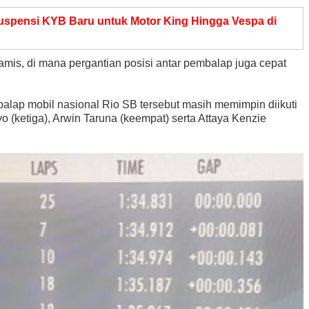
uspensi KYB Baru untuk Motor King Hingga Vespa di
is, di mana pergantian posisi antar pembalap juga cepat
alap mobil nasional Rio SB tersebut masih memimpin diikuti
(ketiga), Arwin Taruna (keempat) serta Attaya Kenzie