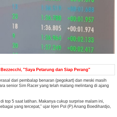
 Bezzecchi, "Saya Petarung dan Siap Perang"
erasal dari pembalap benaran (pegokart) dan meski masih
ra senior Sim Racer yang telah malang melintang di ajang
di top 5 saat latihan. Makanya cukup surprise malam ini,
agai yang tercepat," ujar Irjen Pol (P) Anang Boedihardjo,