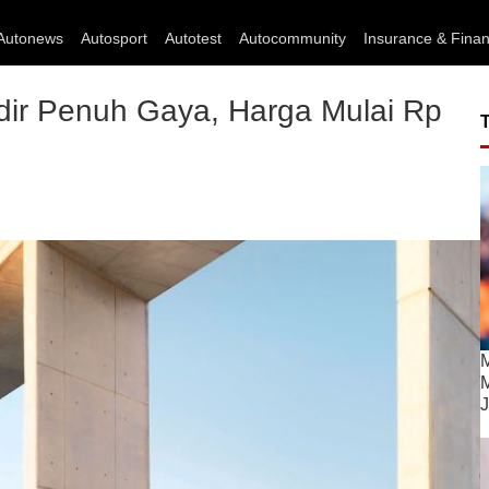
Autonews
Autosport
Autotest
Autocommunity
Insurance & Fina
ir Penuh Gaya, Harga Mulai Rp
M
M
J