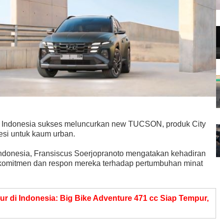
rs Indonesia sukses meluncurkan new TUCSON, produk City
esi untuk kaum urban.
Indonesia, Fransiscus Soerjopranoto mengatakan kehadiran
komitmen dan respon mereka terhadap pertumbuhan minat
 di Indonesia: Big Bike Adventure 471 cc Siap Tempur,