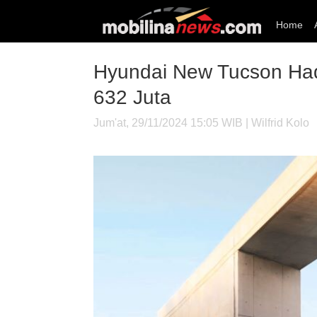
Home
Hyundai New Tucson Had
632 Juta
Jum'at, 29/11/2024 15:05 WIB | Wilfrid Kolo