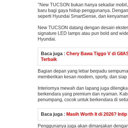
"New TUCSON bukan hanya sekadar mobil, t
baru bagi gaya hidup penggunanya. Dengan 
seperti Hyundai SmartSense, dan kenyamana
New TUCSON datang dengan desain eksterio
signature LED lamps atau pun bold and wide
Hyundai.
Baca juga :
Chery Bawa Tiggo V di GIIA
Terbaik
Bagian depan yang lebar berpadu sempurna de
memberikan kesan modern, sporty, dan siap m
Interiornya mewah dan lapang juga dilengkap
berkendara yang premium dan nyaman. Kab
penumpang, cocok untuk berkendara di setia
Baca juga :
Masih Worth It di 2026? Inti
Penggunanya juga akan dimanjakan dengan p