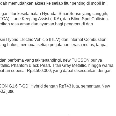
dah memudahkan akses ke setiap fitur penting di mobil ini.
ngan fitur keselamatan Hyundai SmartSense yang canggih,
(FCA), Lane Keeping Assist (LKA), dan Blind-Spot Collision-
mberikan rasa aman dan nyaman bagi pengemudi dan
sin Hybrid Electric Vehicle (HEV) dan Internal Combustion
ang halus, membuat setiap perjalanan terasa mulus, tanpa
h, dan performa yang tak tertandingi, new TUCSON punya
llic, Phantom Black Pearl, Titan Gray Metallic, hingga warna
bahan sebesar Rp3.500.000, yang dapat disesuaikan dengan
ON G1.6 T-GDi Hybrid dengan Rp743 juta, sementara New
2 juta.