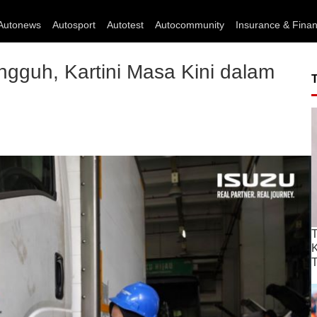
Autonews
Autosport
Autotest
Autocommunity
Insurance & Fina
gguh, Kartini Masa Kini dalam
T
T