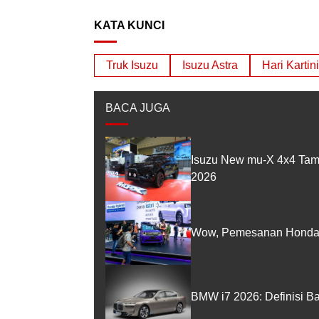
KATA KUNCI
Truk Isuzu
Isuzu Astra
Hari Kartini
BACA JUGA
Isuzu New mu-X 4x4 Tam
2026
Wow, Pemesanan Honda 
BMW i7 2026: Definisi B