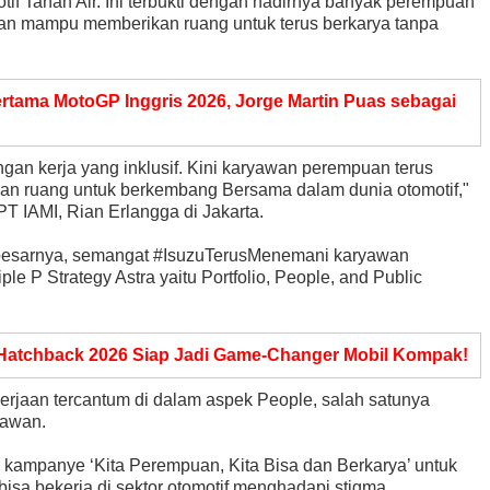
otif Tanah Air. Ini terbukti dengan hadirnya banyak perempuan
n mampu memberikan ruang untuk terus berkarya tanpa
tama MotoGP Inggris 2026, Jorge Martin Puas sebagai
an kerja yang inklusif. Kini karyawan perempuan terus
an ruang untuk berkembang Bersama dalam dunia otomotif,"
T IAMI, Rian Erlangga di Jakarta.
besarnya, semangat #IsuzuTerusMenemani karyawan
e P Strategy Astra yaitu Portfolio, People, and Public
Hatchback 2026 Siap Jadi Game-Changer Mobil Kompak!
jaan tercantum di dalam aspek People, salah satunya
yawan.
i kampanye ‘Kita Perempuan, Kita Bisa dan Berkarya’ untuk
sa bekerja di sektor otomotif menghadapi stigma