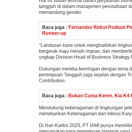
Hal ini sudah terlihat dalam perjalanan otom
tangguh di dalam manajemen perusahaan da
memandang gender.
Baca juga :
Fernandez Rebut Podium Per
Runner-up
"Landasan kami untuk menghadirkan lingkung
bergerak maju meraih impian, dan memberik
ungkap Division Head of Business Strategy P
Dukungan mereka beriringan dengan tema 
perempuan Tangguh juga sejalan dengan Tripl
Contribution.
Baca juga :
Bukan Cuma Keren, Kia K4 
Mendukung keberagaman di lingkungan peker
menekankan Keberagaman dan Inklusi Kar
Di Hari Kartini 2025, PT IAMI punya memilik
menunjukan para perempuan tangguh yang bi