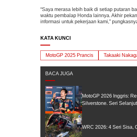
“Saya merasa lebih baik di setiap putaran
waktu pembalap Honda lainnya. Akhir pekan 
informasi untuk pekerjaan kami,” pungkasny
KATA KUNCI
MotoGP 2025 Prancis
Takaaki Nakag
BACA JUGA
MotoGP 2026 Inggris: Re
Silverstone. Seri Selanj
WRC 2026: 4 Seri Sisa, O