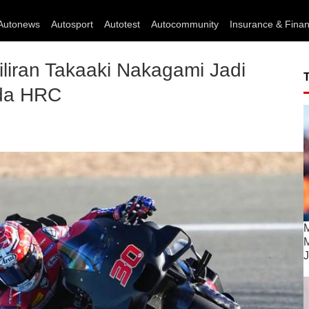
Autonews
Autosport
Autotest
Autocommunity
Insurance & Fina
liran Takaaki Nakagami Jadi
da HRC
M
M
J